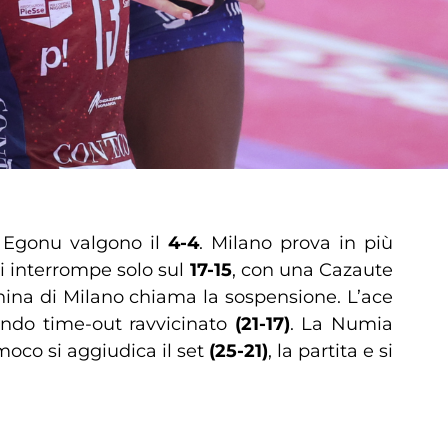
d Egonu valgono il
4-4
. Milano prova in più
si interrompe solo sul
17-15
, con una Cazaute
hina di Milano chiama la sospensione. L’ace
ondo time-out ravvicinato
(21-17)
. La Numia
moco si aggiudica il set
(25-21)
, la partita e si