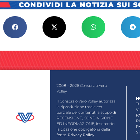
CONDIVIDI LA NOTIZIA SUI 
2008 – 2026 Consorzio Vero
Volley
H
Il Consorzio Vero Volley autorizza
T
la riproduzione totale e/o
V
parziale dei contenuti a scopo di
P
RECENSIONE, CONDIVISIONE
P
ED INFORMAZIONE, inserendo
R
la citazione obbligatoria della
S
fonte.
Privacy Policy
.