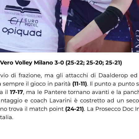
ro Volley Milano 3-0 (25-22; 25-20;
25-21)
vvio di frazione, ma gli attacchi di Daalderop e
a sempre il gioco in parità
(11-11)
. Il punto a punto 
a il
17-17
, ma le Pantere tornano avanti e la panc
ntaggio e coach Lavarini è costretto ad un sec
no trova il match point
(24-21)
. La Prosecco Doc I
alia.