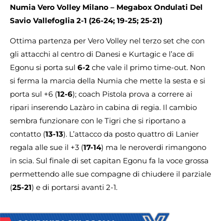
Numia Vero Volley Milano – Megabox Ondulati Del
Savio Vallefoglia 2-1 (26-24; 19-25; 25-21)
Ottima partenza per Vero Volley nel terzo set che con
gli attacchi al centro di Danesi e Kurtagic e l’ace di
Egonu si porta sul
6-2
che vale il primo time-out. Non
si ferma la marcia della Numia che mette la sesta e si
porta sul +6 (
12-6
); coach Pistola prova a correre ai
ripari inserendo Lazàro in cabina di regia. Il cambio
sembra funzionare con le Tigri che si riportano a
contatto (
13-13
). L’attacco da posto quattro di Lanier
regala alle sue il +3 (
17-14
) ma le neroverdi rimangono
in scia. Sul finale di set capitan Egonu fa la voce grossa
permettendo alle sue compagne di chiudere il parziale
(
25-21
) e di portarsi avanti 2-1.