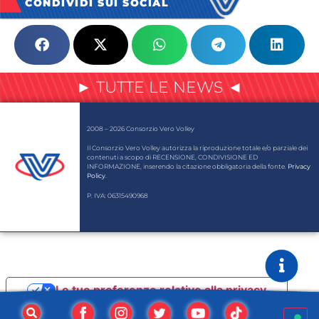
CONDIVIDI SUI SOCIAL
► TUTTE LE NEWS ◄
2008 – 2026 Consorzio Vero Volley
Il Consorzio Vero Volley autorizza la riproduzione totale e/o parziale dei
contenuti a scopo di RECENSIONE, CONDIVISIONE ED
INFORMAZIONE, inserendo la citazione obbligatoria della fonte.
Privacy
Policy
.
P. IVA: 06315490968
Le tue preferenze relative alla privacy
Informativa sulla raccolta