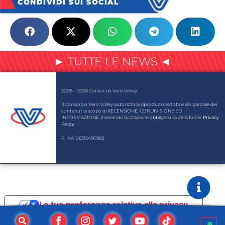
CONDIVIDI SUI SOCIAL
► TUTTE LE NEWS ◄
2008 – 2026 Consorzio Vero Volley
Il Consorzio Vero Volley autorizza la riproduzione totale e/o parziale dei
contenuti a scopo di RECENSIONE, CONDIVISIONE ED
INFORMAZIONE, inserendo la citazione obbligatoria della fonte.
Privacy
Policy
.
P. IVA: 06315490968
Le tue preferenze relative alla privacy
Informativa sulla raccolta