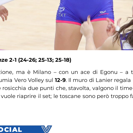
e 2-1 (24-26; 25-13; 25-18)
azione, ma è Milano – con un ace di Egonu – a tr
Numia Vero Volley sul
12-9
. Il muro di Lanier regala 
ze rosicchia due punti che, stavolta, valgono il ti
ole riaprire il set; le toscane sono però troppo f
SOCIAL