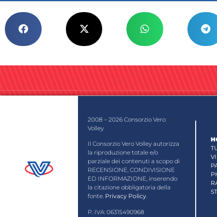
2008 – 2026 Consorzio Vero
Volley
H
Il Consorzio Vero Volley autorizza
T
la riproduzione totale e/o
V
parziale dei contenuti a scopo di
P
RECENSIONE, CONDIVISIONE
P
ED INFORMAZIONE, inserendo
R
la citazione obbligatoria della
S
fonte.
Privacy Policy
.
P. IVA: 06315490968