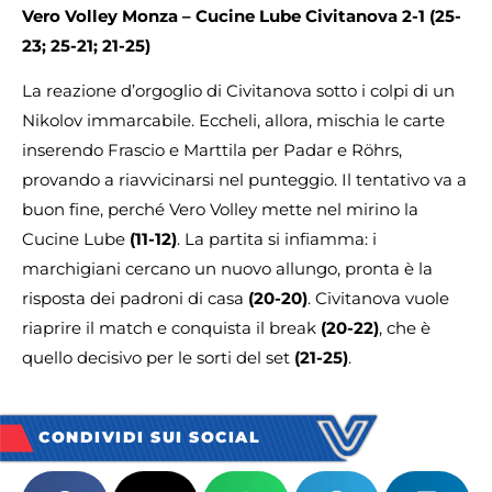
Vero Volley Monza – Cucine Lube Civitanova 2-1
(25-
23; 25-21; 21-25)
La reazione d’orgoglio di Civitanova sotto i colpi di un
Nikolov immarcabile. Eccheli, allora, mischia le carte
inserendo Frascio e Marttila per Padar e Röhrs,
provando a riavvicinarsi nel punteggio. Il tentativo va a
buon fine, perché Vero Volley mette nel mirino la
Cucine Lube
(11-12)
. La partita si infiamma: i
marchigiani cercano un nuovo allungo, pronta è la
risposta dei padroni di casa
(20-20)
. Civitanova vuole
riaprire il match e conquista il break
(20-22)
, che è
quello decisivo per le sorti del set
(21-25)
.
CONDIVIDI SUI SOCIAL