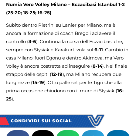
Numia Vero Volley Milano – Eczacibasi Istanbul
1-2
(25-20;
18-25; 16-25)
Subito dentro Pietrini su Lanier per Milano, ma è
ancora la formazione di coach Bregoli ad avere il
controllo (
3-6
). Continua la corsa dell’Eczacibasi che,
sempre con Stysiak e Karakurt, vola sul
6-11
. Cambio in
casa Milano: fuori Egonu e dentro Akimova, ma Vero
Volley è ancora costretta ad inseguire (
8-14
). Nel finale
strappo delle ospiti (
12-19
), ma Milano recupera due
lunghezze (
14-19
). Otto palle set per le Tigri che alla
prima occasione chiudono con il muro di Stysiak (
16-
25
).
CONDIVIDI SUI SOCIAL