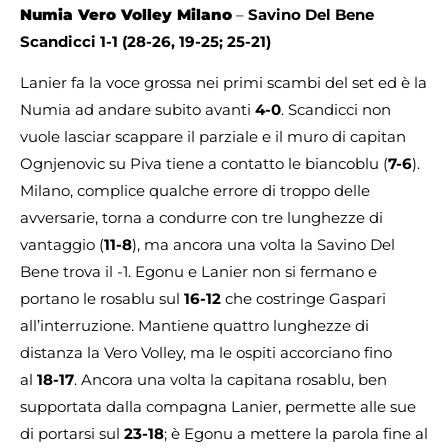
Numia Vero Volley Milano
–
Savino Del Bene
Scandicci
1-1 (28-26, 19-25; 25-21)
Lanier fa la voce grossa nei primi scambi del set ed è la
Numia ad andare subito avanti
4-0
. Scandicci non
vuole lasciar scappare il parziale e il muro di capitan
Ognjenovic su Piva tiene a contatto le biancoblu (
7-6
).
Milano, complice qualche errore di troppo delle
avversarie, torna a condurre con tre lunghezze di
vantaggio (
11-8
), ma ancora una volta la Savino Del
Bene trova il -1. Egonu e Lanier non si fermano e
portano le rosablu sul
16-12
che costringe Gaspari
all’interruzione. Mantiene quattro lunghezze di
distanza la Vero Volley, ma le ospiti accorciano fino
al
18-17
. Ancora una volta la capitana rosablu, ben
supportata dalla compagna Lanier, permette alle sue
di portarsi sul
23-18
; è Egonu a mettere la parola fine al