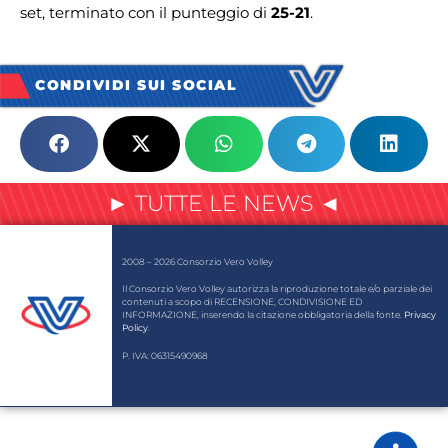
set, terminato con il punteggio di
25-21
.
CONDIVIDI SUI SOCIAL
► TUTTE LE NEWS ◄
2008 – 2026 Consorzio Vero Volley
Il Consorzio Vero Volley autorizza la riproduzione totale e/o parziale dei
contenuti a scopo di RECENSIONE, CONDIVISIONE ED
INFORMAZIONE, inserendo la citazione obbligatoria della fonte.
Privacy
Policy
.
P. IVA: 06315490968