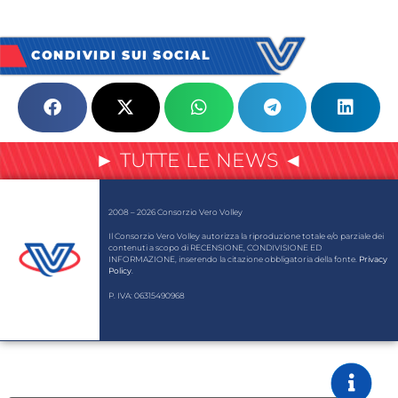
CONDIVIDI SUI SOCIAL
► TUTTE LE NEWS ◄
2008 – 2026 Consorzio Vero Volley
Il Consorzio Vero Volley autorizza la riproduzione totale e/o parziale dei
contenuti a scopo di RECENSIONE, CONDIVISIONE ED
INFORMAZIONE, inserendo la citazione obbligatoria della fonte.
Privacy
Policy
.
P. IVA: 06315490968