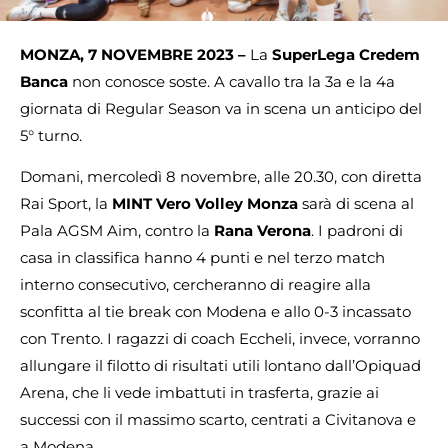
MONZA, 7 NOVEMBRE 2023 –
La
SuperLega Credem
Banca
non conosce soste. A cavallo tra la 3a e la 4a
giornata di Regular Season va in scena un anticipo del
5° turno.
Domani, mercoledì 8 novembre, alle 20.30, con diretta
Rai Sport, la
MINT Vero Volley Monza
sarà di scena al
Pala AGSM Aim, contro la
Rana Verona
. I padroni di
casa in classifica hanno 4 punti e nel terzo match
interno consecutivo, cercheranno di reagire alla
sconfitta al tie break con Modena e allo 0-3 incassato
con Trento. I ragazzi di coach Eccheli, invece, vorranno
allungare il filotto di risultati utili lontano dall’Opiquad
Arena, che li vede imbattuti in trasferta, grazie ai
successi con il massimo scarto, centrati a Civitanova e
a Modena.