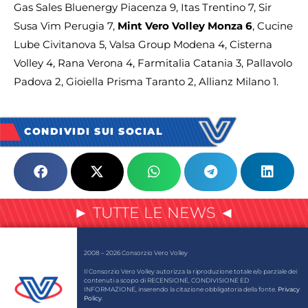
Gas Sales Bluenergy Piacenza 9, Itas Trentino 7, Sir
Susa Vim Perugia 7,
Mint Vero Volley Monza 6
, Cucine
Lube Civitanova 5, Valsa Group Modena 4, Cisterna
Volley 4, Rana Verona 4, Farmitalia Catania 3, Pallavolo
Padova 2, Gioiella Prisma Taranto 2, Allianz Milano 1.
CONDIVIDI SUI SOCIAL
► TUTTE LE NEWS ◄
2008 – 2026 Consorzio Vero Volley
Il Consorzio Vero Volley autorizza la riproduzione totale e/o parziale dei
contenuti a scopo di RECENSIONE, CONDIVISIONE ED
INFORMAZIONE, inserendo la citazione obbligatoria della fonte.
Privacy
Policy
.