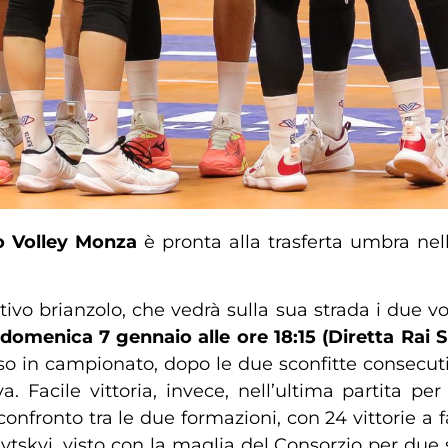
o Volley Monza
è pronta alla trasferta umbra nell
ttivo brianzolo, che vedrà sulla sua strada i due
domenica 7 gennaio alle
ore 18:15 (Diretta Rai 
so in campionato, dopo le due sconfitte consecuti
 Facile vittoria, invece, nell’ultima partita per g
onfronto tra le due formazioni, con 24 vittorie a fa
tskyi, visto con la maglia del Consorzio per due st