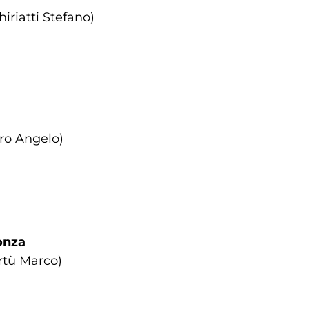
hiriatti Stefano)
oro Angelo)
onza
Turtù Marco)