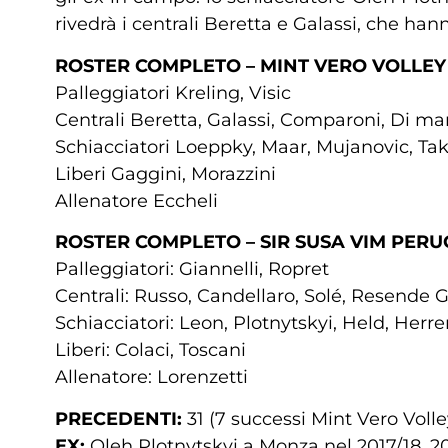
rivedrà i centrali Beretta e Galassi, che ha
ROSTER COMPLETO – MINT VERO VOLLE
Palleggiatori Kreling, Visic
Centrali Beretta, Galassi, Comparoni, Di ma
Schiacciatori Loeppky, Maar, Mujanovic, Ta
Liberi Gaggini, Morazzini
Allenatore Eccheli
ROSTER COMPLETO – SIR SUSA VIM PERU
Palleggiatori: Giannelli, Ropret
Centrali: Russo, Candellaro, Solé, Resende 
Schiacciatori: Leon, Plotnytskyi, Held, Her
Liberi: Colaci, Toscani
Allenatore: Lorenzetti
PRECEDENTI:
31 (7 successi Mint Vero Vol
EX:
Oleh Plotnytskyi a Monza nel 2017/18, 20