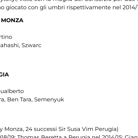
nno giocato con gli umbri rispettivamente nel 2014/1
Y MONZA
rtino
kahashi, Szwarc
GIA
Gualberto
rera, Ben Tara, Semenyuk
ley Monza, 24 successi Sir Susa Vim Perugia)
18/19; Thomas Beretta a Perugia nel 2014/15; Gian