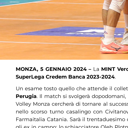
MONZA, 5 GENNAIO 2024 –
La
MINT Ver
SuperLega Credem Banca 2023-2024
.
Un esame tosto quello che attende il colle
Perugia
. Il match si svolgerà dopodomani,
Volley Monza cercherà di tornare al succes
nello scorso turno casalingo con Civitanova.
Farmaitalia Catania. Sarà il trentaduesimo c
gli ex in campo: lo schiacciatore Oleh Plotny