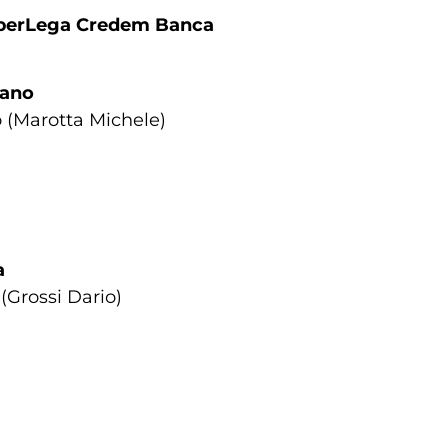
SuperLega Credem Banca
lano
o (Marotta Michele)
a
 (Grossi Dario)