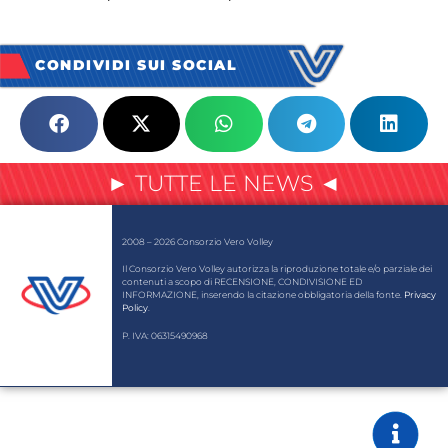
CONDIVIDI SUI SOCIAL
► TUTTE LE NEWS ◄
2008 – 2026 Consorzio Vero Volley
Il Consorzio Vero Volley autorizza la riproduzione totale e/o parziale dei
contenuti a scopo di RECENSIONE, CONDIVISIONE ED
INFORMAZIONE, inserendo la citazione obbligatoria della fonte.
Privacy
Policy
.
P. IVA: 06315490968