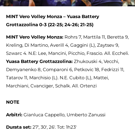
MINT Vero Volley Monza – Yuasa Battery
Grottazzolina 0-3 (22-25; 24-26; 21-25)
MINT
Vero Volley Monza:
Rohrs 7, Marttila 11, Beretta 9,
Kreling, Di Martino, Averill 4, Gaggini (L), Zaytsev 9,
Szwarc 4. N.E: Lee, Mancini, Picchio, Frascio. All. Eccheli.
Yuasa Battery Grottazzolina:
Zhukouski 4, Vecchi,
Demyanenko 8, Comparoni 6, Petkovic 18, Fedrizzi 11,
Tatarov 11, Marchisio (L). N.E. Cubito (L), Mattei,
Marchiani, Cvanciger, Schalk. All. Ortenzi
NOTE
Arbitri:
Gianluca Cappello, Umberto Zanussi
Durata set:
27′, 30′, 26′. Tot: 1h23′