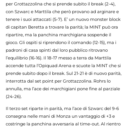
per Grottazzolina che si prende subito il break (2-4),
con Szwarc e Marttila che però provano ad arginare e
tenere i suoi attaccati (5-7). E’ un nuovo monster block
di capitan Beretta a trovare la parità; la MINT può ora
ripartire, ma la panchina marchigiana sospende il
gioco. Gli ospiti si riprendono il comando (12-15), ma i
padroni di casa spinti dal loro pubblico ritrovano
l’equilibrio (16-16). Il 18-17 messo a terra da Marttila
accende tutta l’Opiquad Arena e scuote la MINT che si
prende subito dopo il break. Sul 21-21 è di nuovo parità,
interrotta dal set point per Grottazzolina. Rohrs lo
annulla, ma l’ace dei marchigiani pone fine al parziale
(24-26).
Il terzo set riparte in parità, ma l’ace di Szwarc del 9-6
consegna nelle mani di Monza un vantaggio di +3 e
costringe la panchina avversaria al time-out. Al rientro