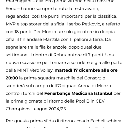
marchigiani – alla loro prima vittoria nella massima
Serie – hanno sempre tenuto la testa avanti,
regalandosi così tre punti importanti per la classifica.
MVP e top scorer della sfida il serbo Petkovic, a referto
con 18 punti. Per Monza un solo giocatore in doppia
cifra: il finlandese Marttila con 11 palloni a terra. Da
segnalare tra le fila brianzole, dopo quasi due
settimane, il rientro di Rohrs, autore di 7 punti. Una
nuova occasione per tornare a sorridere è già alle porte
della MINT Vero Volley:
martedì 17 dicembre alle ore
20:00
la prima squadra maschile del Consorzio
scenderà sul campo dell’Opiquad Arena di Monza
contro i turchi del
Fenerbahçe Medicana Istanbul
per
la prima giornata di ritorno della Pool B in CEV
Champions League 2024/25.
Per questa prima sfida di ritorno, coach Eccheli schiera