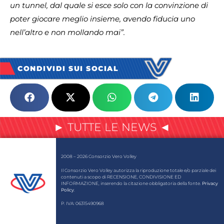
un tunnel, dal quale si esce solo con la convinzione di
poter giocare meglio insieme, avendo fiducia uno
nell’altro e non mollando mai”.
CONDIVIDI SUI SOCIAL
► TUTTE LE NEWS ◄
2008 – 2026 Consorzio Vero Volley
Il Consorzio Vero Volley autorizza la riproduzione totale e/o parziale dei
contenuti a scopo di RECENSIONE, CONDIVISIONE ED
INFORMAZIONE, inserendo la citazione obbligatoria della fonte.
Privacy
Policy
.
P. IVA: 06315490968