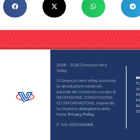
2008 – 2026 Consorzio Vero
Volley
H
Il Consorzio Vero Volley autorizza
T
la riproduzione totale e/o
V
parziale dei contenuti a scopo di
P
RECENSIONE, CONDIVISIONE
P
ED INFORMAZIONE, inserendo
R
la citazione obbligatoria della
S
fonte.
Privacy Policy
.
P. IVA: 06315490968