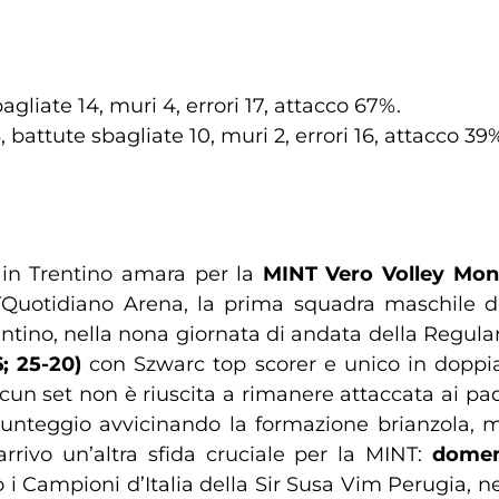
agliate 14, muri 4, errori 17, attacco 67%.
 battute sbagliate 10, muri 2, errori 16, attacco 39
 in Trentino amara per la
MINT Vero Volley Mon
TQuotidiano Arena, la prima squadra maschile d
ntino, nella nona giornata di andata della Regular
6; 25-20)
con Szwarc top scorer e unico in doppia c
un set non è riuscita a rimanere attaccata ai padr
unteggio avvicinando la formazione brianzola, m
 arrivo un’altra sfida cruciale per la MINT:
domen
o i Campioni d’Italia della Sir Susa Vim Perugia, n