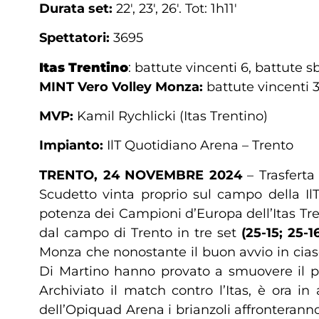
Durata set:
22′, 23′, 26′. Tot: 1h11′
Spettatori:
3695
Itas Trentino
: battute vincenti 6, battute sb
MINT Vero Volley Monza:
battute vincenti 3,
MVP:
Kamil Rychlicki (Itas Trentino)
Impianto:
IlT Quotidiano Arena – Trento
TRENTO, 24 NOVEMBRE 2024
– Trasferta
Scudetto vinta proprio sul campo della Il
potenza dei Campioni d’Europa dell’Itas Tre
dal campo di Trento in tre set
(25-15; 25-1
Monza che nonostante il buon avvio in ciasc
Di Martino hanno provato a smuovere il p
Archiviato il match contro l’Itas, è ora in
dell’Opiquad Arena i brianzoli affronterann