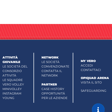
ATTIVITÀ
NETWORK
MY VERO
GIOVANILE
LE SOCIETÀ
ACCEDI
LE SOCIETÀ DEL
CONVENZIONATE
CONTATTACI
CONSORZIO
CONTATTA IL
ATTIVITÀ
NETWORK
OPIQUAD ARENA
LE SQUADRE
VISITA IL SITO
VERO VOLLEY
PARTNER
MINIVOLLEY
CASE HISTORY
SAFEGUARDING
INSTAGRAM
OPPORTUNITÁ
YOUNG
PER LE AZIENDE