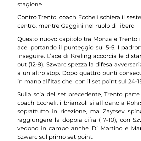
stagione.
Contro Trento, coach Eccheli schiera il sest
centro, mentre Gaggini nel ruolo di libero.
Questo nuovo capitolo tra Monza e Trento ini
ace, portando il punteggio sul 5-5. I padro
inseguire. L’ace di Kreling accorcia le dis
out (12-9). Szwarc spezza la difesa avversaria
a un altro stop. Dopo quattro punti consecut
in mano all’Itas che, con il set point sul 24-
Sulla scia del set precedente, Trento part
coach Eccheli, i brianzoli si affidano a Roh
soprattutto in ricezione, ma Zaytsev sp
raggiungere la doppia cifra (17-10), con Sz
vedono in campo anche Di Martino e Martti
Szwarc sul primo set point.