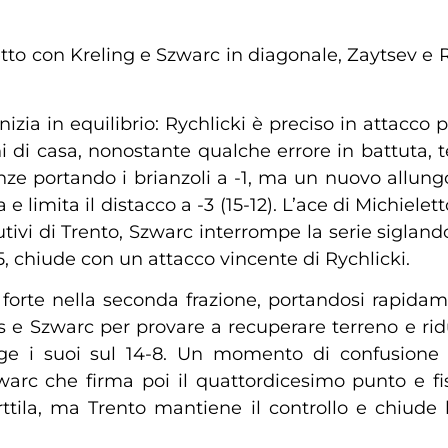
etto con Kreling e Szwarc in diagonale, Zaytsev e R
zia in equilibrio: Rychlicki è preciso in attacco p
ni di casa, nonostante qualche errore in battuta, t
tanze portando i brianzoli a -1, ma un nuovo allung
 e limita il distacco a -3 (15-12). L’ace di Michiele
ivi di Trento, Szwarc interrompe la serie siglando 
15, chiude con un attacco vincente di Rychlicki.
e forte nella seconda frazione, portandosi rapida
rs e Szwarc per provare a recuperare terreno e ridu
inge i suoi sul 14-8. Un momento di confusione
warc che firma poi il quattordicesimo punto e fissa
la, ma Trento mantiene il controllo e chiude la 