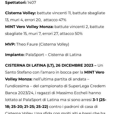
Spettatori:
1407
Cisterna Volley:
battute vincenti 11, battute sbagliate
13, muri 4, errori 20, attacco 47%
MINT Vero Volley Monza:
battute vincenti 2, battute
sbagliate 15, muri 7, errori 27, attacco 50%
MVP:
Theo Faure (Cisterna Volley)
Impianto:
PalaSport – Cisterna di Latina
CISTERNA DI LATINA (LT), 26 DICEMBRE 2023 –
Un
Santo Stefano con l’amaro in bocca per la
MINT Vero
Volley Monza:
nell’ultima partita di andata –
l’undicesima – del campionato di SuperLega Credem
Banca 2023/24, i ragazzi di Massimo Eccheli hanno
lottato al PalaSport di Latina ma si sono arresi
3-1 (25-
18; 25-20; 21-25; 25-22)
contro i padroni di casa di
Cisterna Volley. Una sfida con molti alti e bassi che ha