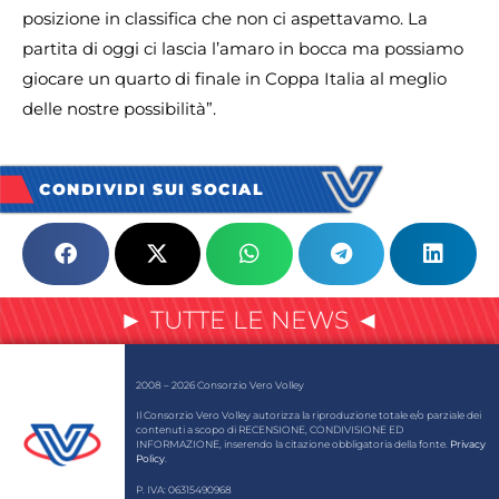
posizione in classifica che non ci aspettavamo. La
partita di oggi ci lascia l’amaro in bocca ma possiamo
giocare un quarto di finale in Coppa Italia al meglio
delle nostre possibilità”.
CONDIVIDI SUI SOCIAL
► TUTTE LE NEWS ◄
2008 – 2026 Consorzio Vero Volley
Il Consorzio Vero Volley autorizza la riproduzione totale e/o parziale dei
contenuti a scopo di RECENSIONE, CONDIVISIONE ED
INFORMAZIONE, inserendo la citazione obbligatoria della fonte.
Privacy
Policy
.
P. IVA: 06315490968