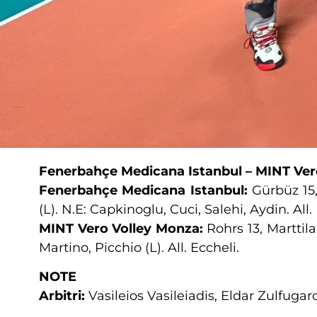
Fenerbahçe Medicana Istanbul – MINT Ver
Fenerbahçe Medicana Istanbul:
Gürbüz 15,
(L). N.E: Capkinoglu, Cuci, Salehi, Aydin. All
MINT Vero Volley Monza:
Rohrs 13, Marttila
Martino, Picchio (L). All. Eccheli.
NOTE
Arbitri:
Vasileios Vasileiadis, Eldar Zulfugar