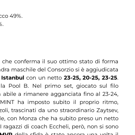
acco 49%.
%.
, che conferma il suo ottimo stato di forma
adra maschile del Consorzio si è aggiudicata
Istanbul
con un netto
23-25, 20-25, 23-25
.
la Pool B. Nel primo set, giocato sul filo
 abile a rimanere agganciata fino al 23-24,
 MINT ha imposto subito il proprio ritmo,
oli, trascinati da uno straordinario Zaytsev,
mile, con Monza che ha subito preso un netto
 I ragazzi di coach Eccheli, però, non si sono
MVP
della sfida è stato ancora una volta il