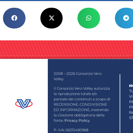
2008 – 2026 Consorzio Vero
Volley
H
Il Consorzio Vero Volley autorizza
T
la riproduzione totale e/o
V
parziale dei contenuti a scopo di
P
RECENSIONE, CONDIVISIONE
P
ED INFORMAZIONE, inserendo
R
la citazione obbligatoria della
S
fonte.
Privacy Policy
.
P. IVA: 06315490968