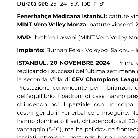
Durata set:
25′, 24′, 30′. Tot: 1h19′
Fenerbahçe Medicana Istanbul:
battute vin
MINT Vero Volley Monza:
battute vincenti 2,
MVP:
Ibrahim Lawani (MINT Vero Volley Mo
Impianto:
Burhan Felek Voleybol Salonu – I
ISTANBUL, 20 NOVEMBRE 2024 –
Prima vi
replicando i successi dell’ultima settimana
la seconda sfida di
CEV Champions
Leag
Prestazione convincente per i brianzoli, 
dell’equilibrio, i padroni di casa hanno p
chiudendo poi il parziale con un colpo d
costringendo il Fenerbahçe a inseguire. Nono
hanno dominato il set, chiudendolo sul 20-2
vantaggio (5-10), ma ha poi dovuto fronteggia
lasciati intimidire, gestendo bene i moment