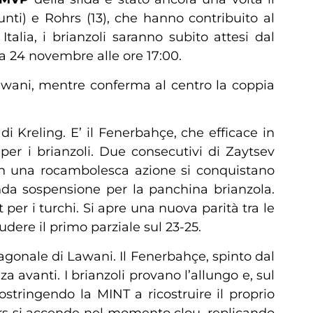
unti) e Rohrs (13), che hanno contribuito al
alia, i brianzoli saranno subito attesi dal
 24 novembre alle ore 17:00.
Lawani, mentre conferma al centro la coppia
di Kreling. E’ il Fenerbahçe, che efficace in
 per i brianzoli. Due consecutivi di Zaytsev
 con una rocambolesca azione si conquistano
onda sospensione per la panchina brianzola.
per i turchi. Si apre una nuova parità tra le
udere il primo parziale sul 23-25.
iagonale di Lawani. Il Fenerbahçe, spinto dal
 avanti. I brianzoli provano l’allungo e, sul
 costringendo la MINT a ricostruire il proprio
ohrs si accende nel momento clou, replicando