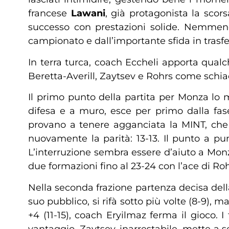
francese
Lawani
, già protagonista la scor
successo con prestazioni solide. Nemmeno i
campionato e dall’importante sfida in trasfer
In terra turca, coach Eccheli apporta qual
Beretta-Averill, Zaytsev e Rohrs come schiacc
Il primo punto della partita per Monza lo me
difesa e a muro, esce per primo dalla fase 
provano a tenere agganciata la MINT, che r
nuovamente la parità: 13-13. Il punto a pu
L’interruzione sembra essere d’aiuto a Monza
due formazioni fino al 23-24 con l’ace di Roh
Nella seconda frazione partenza decisa della
suo pubblico, si rifà sotto più volte (8-9),
+4 (11-15), coach Eryilmaz ferma il gioco. I 
vantaggio. Zaytsev, inarrestabile, mette a 