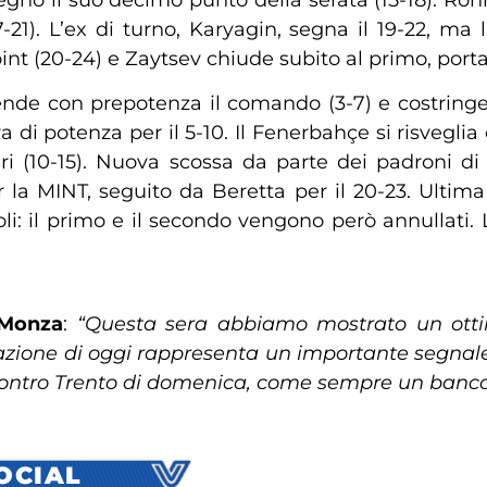
7-21). L’ex di turno, Karyagin, segna il 19-22, ma
oint (20-24) e Zaytsev chiude subito al primo, por
nde con prepotenza il comando (3-7) e costringe
 di potenza per il 5-10. Il Fenerbahçe si risveglia 
ari (10-15). Nuova scossa da parte dei padroni di 
 la MINT, seguito da Beretta per il 20-23. Ultim
oli: il primo e il secondo vengono però annullati. 
 Monza
:
“Questa sera abbiamo mostrato un ottimo
azione di oggi rappresenta un importante segnale 
a contro Trento di domenica, come sempre un banc
SOCIAL