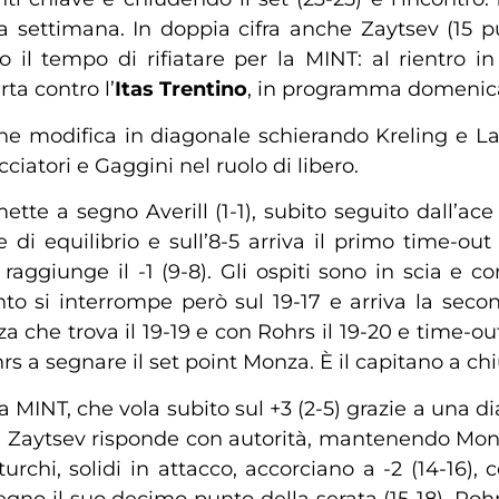
sa settimana. In doppia cifra anche Zaytsev (15 p
l tempo di rifiatare per la MINT: al rientro in It
ta contro l’
Itas Trentino
, in programma domenica
che modifica in diagonale schierando Kreling e 
iatori e Gaggini nel ruolo di libero.
tte a segno Averill (1-1), subito seguito dall’ace 
di equilibrio e sull’8-5 arriva il primo time-out
aggiunge il -1 (9-8). Gli ospiti sono in scia e
nto si interrompe però sul 19-17 e arriva la sec
 che trova il 19-19 e con Rohrs il 19-20 e time-out 
rs a segnare il set point Monza. È il capitano a chi
 MINT, che vola subito sul +3 (2-5) grazie a una d
 ma Zaytsev risponde con autorità, mantenendo Monza
turchi, solidi in attacco, accorciano a -2 (14-16),
segno il suo decimo punto della serata (15-18). R