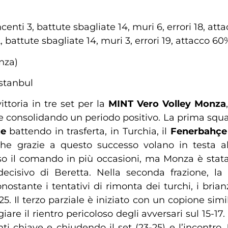
centi 3, battute sbagliate 14, muri 6, errori 18, att
 battute sbagliate 14, muri 3, errori 19, attacco 60
nza)
stanbul
ttoria in tre set per la
MINT Vero Volley Monza
 e consolidando un periodo positivo. La prima squ
ue
battendo in trasferta, in Turchia, il
Fenerbahçe 
che grazie a questo successo volano in testa al
reso il comando in più occasioni, ma Monza è stata
ecisivo di Beretta. Nella seconda frazione, la
stante i tentativi di rimonta dei turchi, i brianz
5. Il terzo parziale è iniziato con un copione si
re il rientro pericoloso degli avversari sul 15-17.
i chiave e chiudendo il set (23-25) e l’incontro.