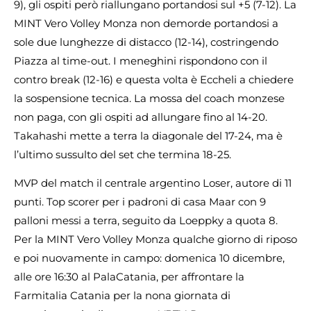
9), gli ospiti però riallungano portandosi sul +5 (7-12). La
MINT Vero Volley Monza non demorde portandosi a
sole due lunghezze di distacco (12-14), costringendo
Piazza al time-out. I meneghini rispondono con il
contro break (12-16) e questa volta è Eccheli a chiedere
la sospensione tecnica. La mossa del coach monzese
non paga, con gli ospiti ad allungare fino al 14-20.
Takahashi mette a terra la diagonale del 17-24, ma è
l’ultimo sussulto del set che termina 18-25.
MVP del match il centrale argentino Loser, autore di 11
punti. Top scorer per i padroni di casa Maar con 9
palloni messi a terra, seguito da Loeppky a quota 8.
Per la MINT Vero Volley Monza qualche giorno di riposo
e poi nuovamente in campo: domenica 10 dicembre,
alle ore 16:30 al PalaCatania, per affrontare la
Farmitalia Catania per la nona giornata di