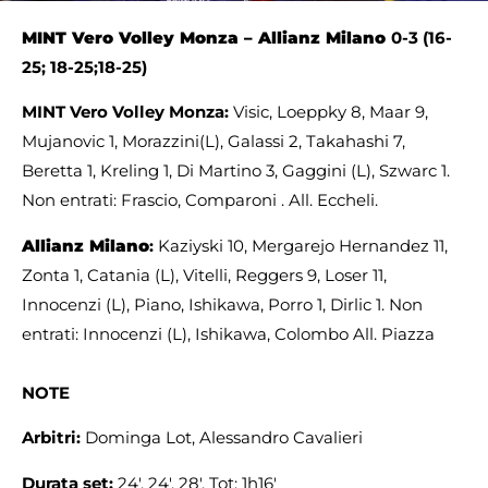
MINT
Vero Volley Monza
– Allianz
Milano
0-3 (16-
25; 18-25;18-25)
MINT
Vero Volley Monza:
Visic, Loeppky 8, Maar 9,
Mujanovic 1, Morazzini(L), Galassi 2, Takahashi 7,
Beretta 1, Kreling 1, Di Martino 3, Gaggini (L), Szwarc 1.
Non entrati: Frascio, Comparoni . All. Eccheli.
Allianz Milano
:
Kaziyski 10, Mergarejo Hernandez 11,
Zonta 1, Catania (L), Vitelli, Reggers 9, Loser 11,
Innocenzi (L), Piano, Ishikawa, Porro 1, Dirlic 1. Non
entrati: Innocenzi (L), Ishikawa, Colombo All. Piazza
NOTE
Arbitri:
Dominga Lot, Alessandro Cavalieri
Durata set:
24′, 24′, 28′. Tot: 1h16′