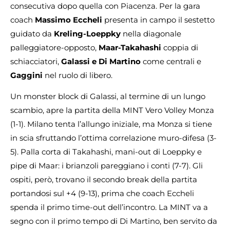
consecutiva dopo quella con Piacenza. Per la gara
coach
Massimo Eccheli
presenta in campo il sestetto
guidato da
Kreling-Loeppky
nella diagonale
palleggiatore-opposto,
Maar-Takahashi
coppia di
schiacciatori,
Galassi e Di Martino
come centrali e
Gaggini
nel ruolo di libero.
Un monster block di Galassi, al termine di un lungo
scambio, apre la partita della MINT Vero Volley Monza
(1-1). Milano tenta l’allungo iniziale, ma Monza si tiene
in scia sfruttando l’ottima correlazione muro-difesa (3-
5). Palla corta di Takahashi, mani-out di Loeppky e
pipe di Maar: i brianzoli pareggiano i conti (7-7). Gli
ospiti, però, trovano il secondo break della partita
portandosi sul +4 (9-13), prima che coach Eccheli
spenda il primo time-out dell’incontro. La MINT va a
segno con il primo tempo di Di Martino, ben servito da