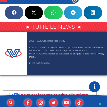
► TUTTE LE NEWS ◄
2008 – 2026 Consorzio Vero Volley
Il Consorzio Vero Volley autorizza la riproduzione totale e/o parziale dei
contenuti a scopo di RECENSIONE, CONDIVISIONE ED
INFORMAZIONE, inserendo la citazione obbligatoria della fonte.
Privacy
Policy
.
P. IVA: 06315490968
Le tue preferenze relative alla privacy
Informativa sulla raccolta