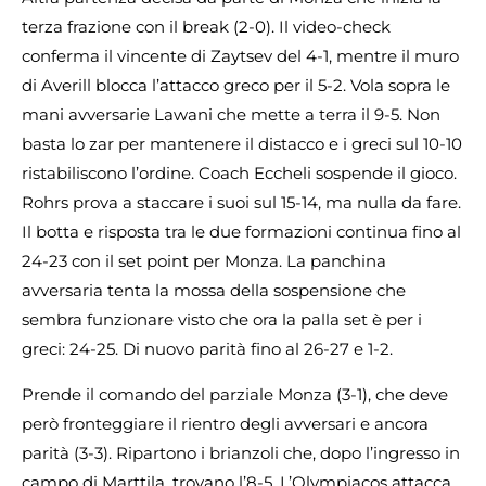
terza frazione con il break (2-0). Il video-check
conferma il vincente di Zaytsev del 4-1, mentre il muro
di Averill blocca l’attacco greco per il 5-2. Vola sopra le
mani avversarie Lawani che mette a terra il 9-5. Non
basta lo zar per mantenere il distacco e i greci sul 10-10
ristabiliscono l’ordine. Coach Eccheli sospende il gioco.
Rohrs prova a staccare i suoi sul 15-14, ma nulla da fare.
Il botta e risposta tra le due formazioni continua fino al
24-23 con il set point per Monza. La panchina
avversaria tenta la mossa della sospensione che
sembra funzionare visto che ora la palla set è per i
greci: 24-25. Di nuovo parità fino al 26-27 e 1-2.
Prende il comando del parziale Monza (3-1), che deve
però fronteggiare il rientro degli avversari e ancora
parità (3-3). Ripartono i brianzoli che, dopo l’ingresso in
campo di Marttila, trovano l’8-5. L’Olympiacos attacca