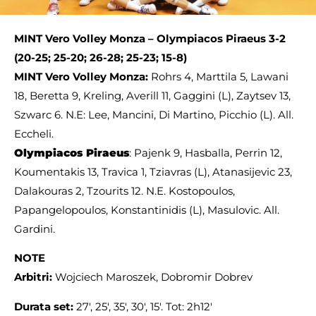
MINT Vero Volley Monza – Olympiacos Piraeus 3-2
(20-25; 25-20; 26-28; 25-23; 15-8)
MINT Vero Volley Monza:
Rohrs 4, Marttila 5, Lawani
18, Beretta 9, Kreling, Averill 11, Gaggini (L), Zaytsev 13,
Szwarc 6. N.E: Lee, Mancini, Di Martino, Picchio (L). All.
Eccheli.
Olympiacos Piraeus
: Pajenk 9, Hasballa, Perrin 12,
Koumentakis 13, Travica 1, Tziavras (L), Atanasijevic 23,
Dalakouras 2, Tzourits 12. N.E. Kostopoulos,
Papangelopoulos, Konstantinidis (L), Masulovic. All.
Gardini.
NOTE
Arbitri:
Wojciech Maroszek, Dobromir Dobrev
Durata set:
27′, 25′, 35′, 30′, 15′. Tot: 2h12′