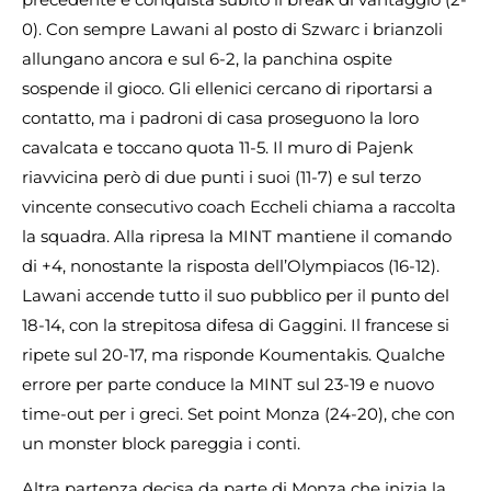
0). Con sempre Lawani al posto di Szwarc i brianzoli
allungano ancora e sul 6-2, la panchina ospite
sospende il gioco. Gli ellenici cercano di riportarsi a
contatto, ma i padroni di casa proseguono la loro
cavalcata e toccano quota 11-5. Il muro di Pajenk
riavvicina però di due punti i suoi (11-7) e sul terzo
vincente consecutivo coach Eccheli chiama a raccolta
la squadra. Alla ripresa la MINT mantiene il comando
di +4, nonostante la risposta dell’Olympiacos (16-12).
Lawani accende tutto il suo pubblico per il punto del
18-14, con la strepitosa difesa di Gaggini. Il francese si
ripete sul 20-17, ma risponde Koumentakis. Qualche
errore per parte conduce la MINT sul 23-19 e nuovo
time-out per i greci. Set point Monza (24-20), che con
un monster block pareggia i conti.
Altra partenza decisa da parte di Monza che inizia la