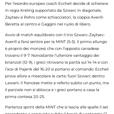
Per l’esordio europeo coach Eccheli decide di schierare
in regia Kreling supportato da Szwarc in diagonale,
Zaytsev e Rohrs come schiacciatori, la coppia Averill-
Beretta al centro e Gaggini nel ruolo di libero.
Avvio di match equilibrato con il trio Szwarc-Zaytsev-
Averill a farsi sentire per la MINT (5-5). Il primo allungo
è proprio dei monzesi che con l’opposto canadese
trovano il 9-7. Nonostante l’ulteriore vantaggio dei
brianzoli (12-9), i greci ritrovano la parità sul 14-14 e con
l’ace di Pajenk del 16-20 si portano al comando. Eccheli
prova allora a mescolare le carte: fuori Szwarc dentro
Lawani. Il francese mette a referto subito un punto, ma
il parziale non si sblocca e i greci portano a casa la
prima contesa 20-25.
Partenza sprint della MINT che si lascia alle spalle il set
precedente e conquista subito il break di vantaggio (2-