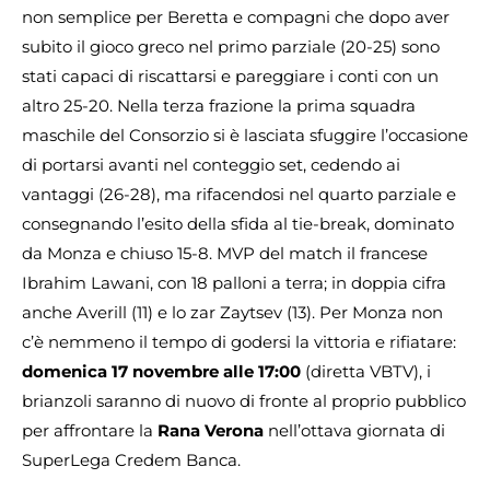
non semplice per Beretta e compagni che dopo aver
subito il gioco greco nel primo parziale (20-25) sono
stati capaci di riscattarsi e pareggiare i conti con un
altro 25-20. Nella terza frazione la prima squadra
maschile del Consorzio si è lasciata sfuggire l’occasione
di portarsi avanti nel conteggio set, cedendo ai
vantaggi (26-28), ma rifacendosi nel quarto parziale e
consegnando l’esito della sfida al tie-break, dominato
da Monza e chiuso 15-8. MVP del match il francese
Ibrahim Lawani, con 18 palloni a terra; in doppia cifra
anche Averill (11) e lo zar Zaytsev (13). Per Monza non
c’è nemmeno il tempo di godersi la vittoria e rifiatare:
domenica 17 novembre alle 17:00
(diretta VBTV), i
brianzoli saranno di nuovo di fronte al proprio pubblico
per affrontare la
Rana Verona
nell’ottava giornata di
SuperLega Credem Banca.