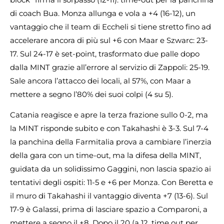
di coach Bua. Monza allunga e vola a +4 (16-12), un
vantaggio che il team di Eccheli si tiene stretto fino ad
accelerare ancora di più sul +6 con Maar e Szwarc: 23-
17. Sul 24-17 è set-point, trasformato due palle dopo
dalla MINT grazie all’errore al servizio di Zappoli: 25-19.
Sale ancora l’attacco dei locali, al 57%, con Maar a
mettere a segno l’80% dei suoi colpi (4 su 5).
Catania reagisce e apre la terza frazione sullo 0-2, ma
la MINT risponde subito e con Takahashi è 3-3. Sul 7-4
la panchina della Farmitalia prova a cambiare l’inerzia
della gara con un time-out, ma la difesa della MINT,
guidata da un solidissimo Gaggini, non lascia spazio ai
tentativi degli ospiti: 11-5 e +6 per Monza. Con Beretta e
il muro di Takahashi il vantaggio diventa +7 (13-6). Sul
17-9 è Galassi, prima di lasciare spazio a Comparoni, a
mettere a segno il +8. Dopo il 20 (a 12, time out per