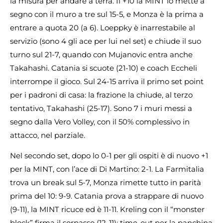
la misura per andare a terra. Il +10 la MINT lo mette a
segno con il muro a tre sul 15-5, e Monza è la prima a
entrare a quota 20 (a 6). Loeppky è inarrestabile al
servizio (sono 4 gli ace per lui nel set) e chiude il suo
turno sul 21-7, quando con Mujanovic entra anche
Takahashi. Catania si scuote (21-10) e coach Eccheli
interrompe il gioco. Sul 24-15 arriva il primo set point
per i padroni di casa: la frazione la chiude, al terzo
tentativo, Takahashi (25-17). Sono 7 i muri messi a
segno dalla Vero Volley, con il 50% complessivo in
attacco, nel parziale.
Nel secondo set, dopo lo 0-1 per gli ospiti è di nuovo +1
per la MINT, con l’ace di Di Martino: 2-1. La Farmitalia
trova un break sul 5-7, Monza rimette tutto in parità
prima del 10: 9-9. Catania prova a strappare di nuovo
(9-11), la MINT ricuce ed è 11-11. Kreling con il “monster
block” firma il sorpasso (12-11): time-out per la panchina