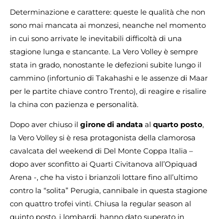
Determinazione e carattere: queste le qualità che non
sono mai mancata ai monzesi, neanche nel momento
in cui sono arrivate le inevitabili difficoltà di una
stagione lunga e stancante. La Vero Volley è sempre
stata in grado, nonostante le defezioni subite lungo il
cammino (infortunio di Takahashi e le assenze di Maar
per le partite chiave contro Trento), di reagire e risalire
la china con pazienza e personalità.
Dopo aver chiuso il
girone di andata
al
quarto posto
,
la Vero Volley si è resa protagonista della clamorosa
cavalcata del weekend di Del Monte Coppa Italia –
dopo aver sconfitto ai Quarti Civitanova all’Opiquad
Arena -, che ha visto i brianzoli lottare fino all’ultimo
contro la “solita” Perugia, cannibale in questa stagione
con quattro trofei vinti. Chiusa la regular season al
quinto posto, i lombardi, hanno dato superato in