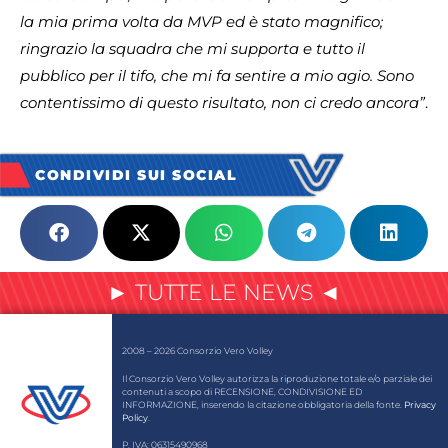
la mia prima volta da MVP ed è stato magnifico;
ringrazio la squadra che mi supporta e tutto il
pubblico per il tifo, che mi fa sentire a mio agio. Sono
contentissimo di questo risultato, non ci credo ancora”
.
CONDIVIDI SUI SOCIAL
► TUTTE LE NEWS ◄
2008 – 2026 Consorzio Vero Volley
Il Consorzio Vero Volley autorizza la riproduzione totale e/o parziale dei
contenuti a scopo di RECENSIONE, CONDIVISIONE ED
INFORMAZIONE, inserendo la citazione obbligatoria della fonte.
Privacy
Policy
.
P. IVA: 06315490968