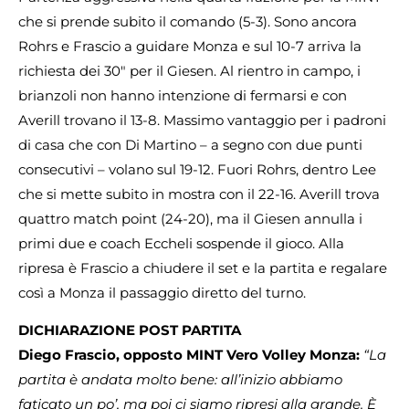
che si prende subito il comando (5-3). Sono ancora
Rohrs e Frascio a guidare Monza e sul 10-7 arriva la
richiesta dei 30″ per il Giesen. Al rientro in campo, i
brianzoli non hanno intenzione di fermarsi e con
Averill trovano il 13-8. Massimo vantaggio per i padroni
di casa che con Di Martino – a segno con due punti
consecutivi – volano sul 19-12. Fuori Rohrs, dentro Lee
che si mette subito in mostra con il 22-16. Averill trova
quattro match point (24-20), ma il Giesen annulla i
primi due e coach Eccheli sospende il gioco. Alla
ripresa è Frascio a chiudere il set e la partita e regalare
così a Monza il passaggio diretto del turno.
DICHIARAZIONE POST PARTITA
Diego Frascio, opposto MINT Vero Volley Monza:
“La
partita è andata molto bene: all’inizio abbiamo
faticato un po’, ma poi ci siamo ripresi alla grande. È