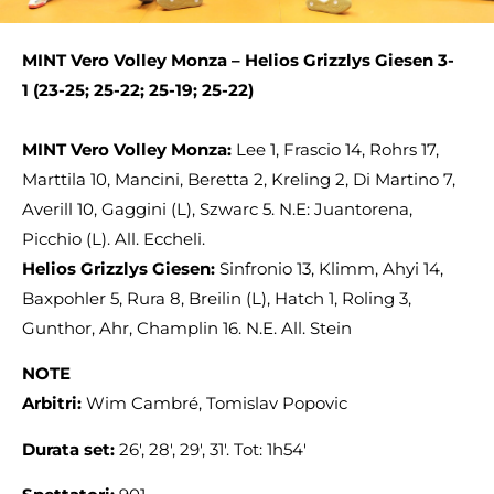
MINT Vero Volley Monza
– Helios Grizzlys Giesen
3-
1
(23-25; 25-22; 25-19; 25-22)
MINT Vero Volley Monza:
Lee 1, Frascio 14, Rohrs 17,
Marttila 10, Mancini, Beretta 2, Kreling 2, Di Martino 7,
Averill 10, Gaggini (L), Szwarc 5. N.E: Juantorena,
Picchio (L). All. Eccheli.
Helios Grizzlys Giesen:
Sinfronio 13, Klimm, Ahyi 14,
Baxpohler 5, Rura 8, Breilin (L), Hatch 1, Roling 3,
Gunthor, Ahr, Champlin 16. N.E. All. Stein
NOTE
Arbitri:
Wim Cambré, Tomislav Popovic
Durata set:
26′, 28′, 29′, 31′. Tot: 1h54′