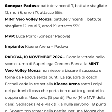
Sonepar Padov
a
: battute vincenti 7, battute sbagliate
13, muri 6, errori 17, attacco 55%.
MINT Vero Volley Monza:
battute vincenti 1, battute
sbagliate 12, muri 7, errori 19, attacco 55%.
MVP:
Luca Porro (Sonepar Padova)
Impianto:
Kioene Arena – Padova
PADOVA, 10 NOVEMBRE 2024
– Dopo la vittoria nello
scorso turno di SuperLega Credem Banca, la
MINT
Vero Volley Monza
non riesce a bissare il successo e
torna da Padova senza punti. La squadra di coach
Eccheli cade in tre set alla
Kioene Arena
sotto i colpi
dei padroni di casa che porta ben quattro giocatori in
doppia cifra: Masulovic (15 punti), Porro (14 e MVP della
gara), Sedlacek (14) e Plak (11); a nulla servono i 19 punti
di Szwarc, top scorer della partita, per una Monza che