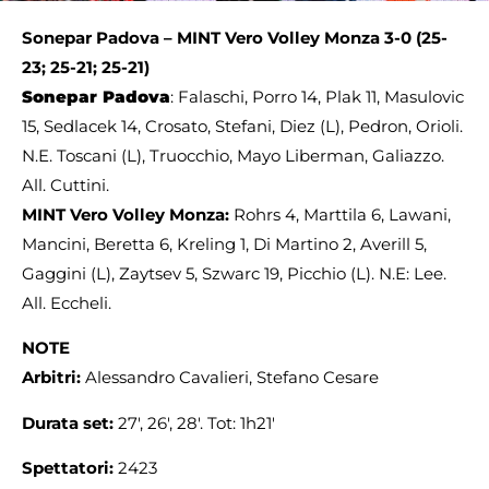
Sonepar Padova – MINT Vero Volley Monza 3-0 (25-
23; 25-21; 25-21)
Sonepar Padova
: Falaschi, Porro 14, Plak 11, Masulovic
15, Sedlacek 14, Crosato, Stefani, Diez (L), Pedron, Orioli.
N.E. Toscani (L), Truocchio, Mayo Liberman, Galiazzo.
All. Cuttini.
MINT Vero Volley Monza:
Rohrs 4, Marttila 6, Lawani,
Mancini, Beretta 6, Kreling 1, Di Martino 2, Averill 5,
Gaggini (L), Zaytsev 5, Szwarc 19, Picchio (L). N.E: Lee.
All. Eccheli.
NOTE
Arbitri:
Alessandro Cavalieri, Stefano Cesare
Durata set:
27′, 26′, 28′. Tot: 1h21′
Spettatori:
2423