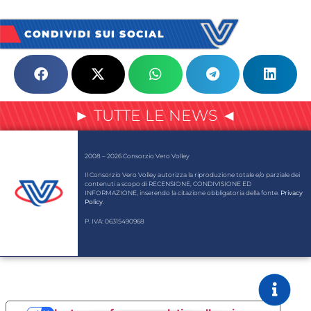
CONDIVIDI SUI SOCIAL
► TUTTE LE NEWS ◄
2008 – 2026 Consorzio Vero Volley
Il Consorzio Vero Volley autorizza la riproduzione totale e/o parziale dei
contenuti a scopo di RECENSIONE, CONDIVISIONE ED
INFORMAZIONE, inserendo la citazione obbligatoria della fonte.
Privacy
Policy
.
P. IVA: 06315490968