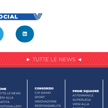
SOCIAL
► TUTTE LE NEWS ◄
CONSORZIO
OME
PRIME SQUADRE
CHI SIAMO
UTTE LE NEWS
A1 FEMMINILE
SPORT
IENI ALLA
SUPERLEGA
INNOVAZIONE
ARTITA
VIENI ALLA
RESPONSABILITÀ
HOTOGALLERY