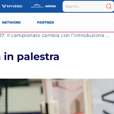
Vero Volley Monza verso la SuperLega 2026/27: il campionato cambia con l’introduzione dei Play Out
in palestra