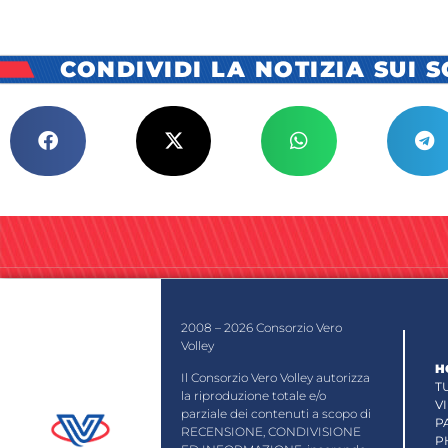
CONDIVIDI LA NOTIZIA SUI 
2008 – 2026 Consorzio Vero
Volley
H
Il Consorzio Vero Volley autorizza
T
la riproduzione totale e/o
V
parziale dei contenuti a scopo di
P
RECENSIONE, CONDIVISIONE
P