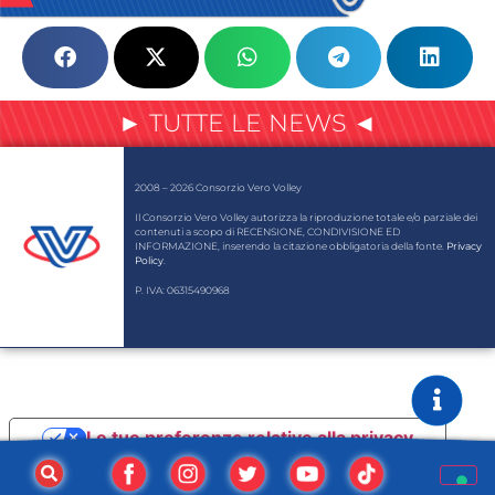
► TUTTE LE NEWS ◄
2008 – 2026 Consorzio Vero Volley
Il Consorzio Vero Volley autorizza la riproduzione totale e/o parziale dei
contenuti a scopo di RECENSIONE, CONDIVISIONE ED
INFORMAZIONE, inserendo la citazione obbligatoria della fonte.
Privacy
Policy
.
P. IVA: 06315490968
Le tue preferenze relative alla privacy
Informativa sulla raccolta