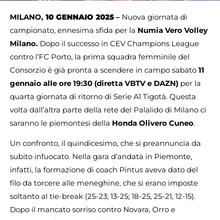
MILANO,
10 GENNAIO 2025
–
Nuova giornata di
campionato, ennesima sfida per la
Numia Vero Volley
Milano.
Dopo il successo in CEV Champions League
contro l’FC Porto, la prima squadra femminile del
Consorzio è già pronta a scendere in campo sabato
11
gennaio alle ore 19:30 (diretta VBTV e DAZN)
per la
quarta giornata di ritorno di Serie A1 Tigotà. Questa
volta dall’altra parte della rete del Palalido di Milano ci
saranno le piemontesi della
Honda Olivero Cuneo
.
Un confronto, il quindicesimo, che si preannuncia da
subito infuocato. Nella gara d’andata in Piemonte,
infatti, la formazione di coach Pintus aveva dato del
filo da torcere alle meneghine, che si erano imposte
soltanto al tie-break (25-23; 13-25; 18-25, 25-21, 12-15).
Dopo il mancato sorriso contro Novara, Orro e