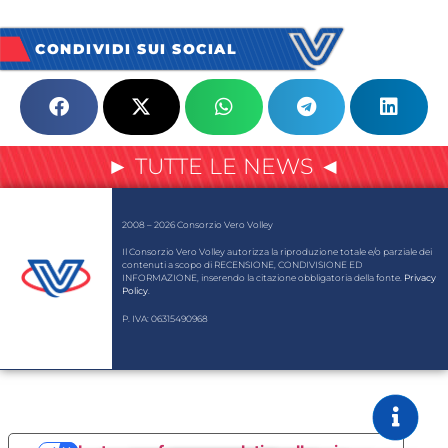
CONDIVIDI SUI SOCIAL
► TUTTE LE NEWS ◄
2008 – 2026 Consorzio Vero Volley
Il Consorzio Vero Volley autorizza la riproduzione totale e/o parziale dei
contenuti a scopo di RECENSIONE, CONDIVISIONE ED
INFORMAZIONE, inserendo la citazione obbligatoria della fonte.
Privacy
Policy
.
P. IVA: 06315490968