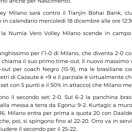
punti anche per Nascimento.
ey Milano sarà contro il Tianjin Bohai Bank, cl
in calendario mercoledì 18 dicembre alle ore 12:30 
, la Numia Vero Volley Milano scende in campo
nghissimo per l’1-0 di Milano, che diventa 2-0 con
 chiama il suo primo time-out. Il nuovo massimo van
ime-out per coach Negro (15-9), ma le brasiliane c
tri di Cazaute è +9 e il parziale è virtualmente chi
 set con 5 punti e il 50% in attacco) che Milano mett
ono il secondo set: 2-0. Sul 6-2 la panchina bras
lla messa a terra da Egonu: 9-2. Kurtagic a muro f
9-16. Milano entra per prima a quota 20 con Daalder
e, poi, si spingono fino al 22-20. Orro va in servi
udere il secondo per il 25-22.