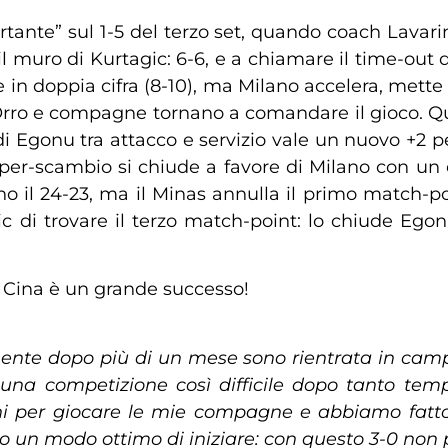
rtante” sul 1-5 del terzo set, quando coach Lavar
 il muro di Kurtagic: 6-6, e a chiamare il time-out q
in doppia cifra (8-10), ma Milano accelera, mette l
 Orro e compagne tornano a comandare il gioco. Qu
 di Egonu tra attacco e servizio vale un nuovo +2 pe
uper-scambio si chiude a favore di Milano con un er
no il 24-23, ma il Minas annulla il primo match-po
 di trovare il terzo match-point: lo chiude Eg
n Cina è un grande successo!
ente dopo più di un mese sono rientrata in campo
 una competizione così difficile dopo tanto te
ioni per giocare le mie compagne e abbiamo fa
tato un modo ottimo di iniziare: con questo 3-0 no