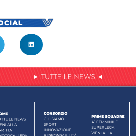
SOCIAL
► TUTTE LE NEWS ◄
CONSORZIO
OME
PRIME SQUADRE
CHI SIAMO
UTTE LE NEWS
A1 FEMMINILE
SPORT
IENI ALLA
SUPERLEGA
INNOVAZIONE
ARTITA
VIENI ALLA
RESPONSABILITÀ
HOTOGALLERY