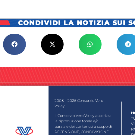
CONDIVIDI LA NOTIZIA SUI 
2008 – 2026 Consorzio Vero
Volley
H
Il Consorzio Vero Volley autorizza
T
la riproduzione totale e/o
V
parziale dei contenuti a scopo di
P
RECENSIONE, CONDIVISIONE
P