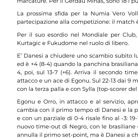
marcature. Per il Gerdau Minas, sono 18 i 
La prossima sfida per la Numia Vero Voll
partecipazione alla competizione: il match è 
Per il suo esordio nel Mondiale per Club
Kurtagic e Fukudome nel ruolo di libero.
E’ Danesi a chiudere uno scambio subito lu
ed è +4 (8-4) quando la panchina brasiliana
4, poi, sul 13-7 (+6). Arriva il secondo t
attacco e un ace di Egonu. Sul 22-13 dai 9 me
con la terza palla e con Sylla (top-scorer del
Egonu e Orro, in attacco e al servizio, apr
cambia con il primo tempo di Danesi e la pa
e con un parziale di 0-4 risale fino al -3: 1
nuovo time-out di Negro, con le brasiliane ch
annulla il primo set-point, ma è Danesi a chi