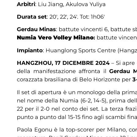
Arbitri
: Liu Jiang, Akulova Yuliya
Durata set
: 20′, 22′, 24′. Tot: 1h06′
Gerdau Minas
: battute vincenti 6, battute s
Numia Vero Volley Milano
:
battute vincenti
Impianto
: Huanglong Sports Centre (Hang
HANGZHOU, 17 DICEMBRE 2024
– Si apre 
della manifestazione affronta il
Gerdau M
corazzata brasiliana di Belo Horizonte per
3
Il set di apertura è un monologo della prima
nel nome della Numia (6-2, 14-5), prima dell
22 per il 2-0 nel conto dei set. La terza fra
punto a punto dal 15-15 fino agli scambi fin
Paola Egonu è la top-scorer per Milano, con 