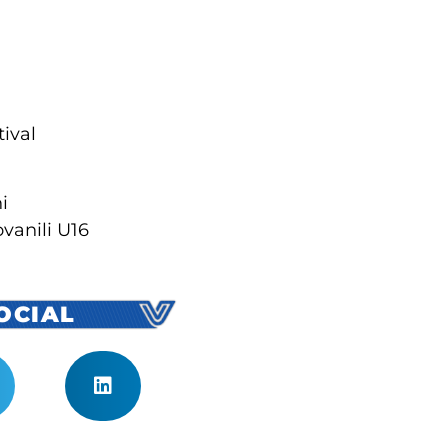
ival
i
ovanili U16
SOCIAL