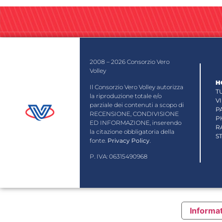
2008 – 2026 Consorzio Vero
Volley
H
Il Consorzio Vero Volley autorizza
T
la riproduzione totale e/o
V
parziale dei contenuti a scopo di
P
RECENSIONE, CONDIVISIONE
P
ED INFORMAZIONE, inserendo
R
la citazione obbligatoria della
S
fonte.
Privacy Policy
.
P. IVA: 06315490968
Informat