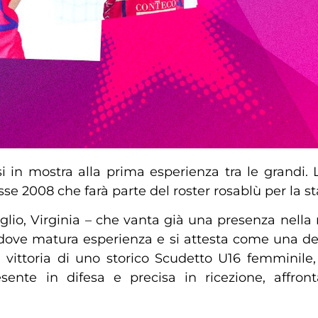
si in mostra alla prima esperienza tra le grandi.
lasse 2008 che farà parte del roster rosablù per la 
uglio, Virginia – che vanta già una presenza nell
 dove matura esperienza e si attesta come una dell
ittoria di uno storico Scudetto U16 femminile, di t
resente in difesa e precisa in ricezione, aff