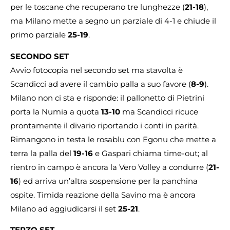
per le toscane che recuperano tre lunghezze (
21-18
),
ma Milano mette a segno un parziale di 4-1 e chiude il
primo parziale
25-19
.
SECONDO SET
Avvio fotocopia nel secondo set ma stavolta è
Scandicci ad avere il cambio palla a suo favore (
8-9
).
Milano non ci sta e risponde: il pallonetto di Pietrini
porta la Numia a quota
13-10
ma Scandicci ricuce
prontamente il divario riportando i conti in parità.
Rimangono in testa le rosablu con Egonu che mette a
terra la palla del
19-16
e Gaspari chiama time-out; al
rientro in campo è ancora la Vero Volley a condurre (
21-
16
) ed arriva un’altra sospensione per la panchina
ospite. Timida reazione della Savino ma è ancora
Milano ad aggiudicarsi il set
25-21
.
TERZO SET