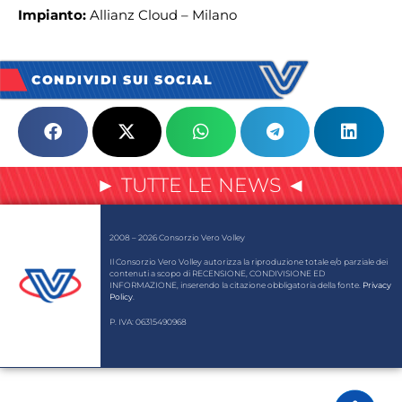
Impianto:
Allianz Cloud – Milano
CONDIVIDI SUI SOCIAL
► TUTTE LE NEWS ◄
2008 – 2026 Consorzio Vero Volley
Il Consorzio Vero Volley autorizza la riproduzione totale e/o parziale dei
contenuti a scopo di RECENSIONE, CONDIVISIONE ED
INFORMAZIONE, inserendo la citazione obbligatoria della fonte.
Privacy
Policy
.
P. IVA: 06315490968