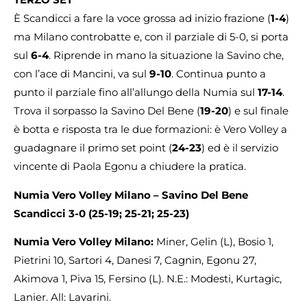
È Scandicci a fare la voce grossa ad inizio frazione (
1-4
)
ma Milano controbatte e, con il parziale di 5-0, si porta
sul
6-4
. Riprende in mano la situazione la Savino che,
con l’ace di Mancini, va sul
9-10
. Continua punto a
punto il parziale fino all’allungo della Numia sul
17-14
.
Trova il sorpasso la Savino Del Bene (
19-20
) e sul finale
è botta e risposta tra le due formazioni: è Vero Volley a
guadagnare il primo set point (
24-23
) ed è il servizio
vincente di Paola Egonu a chiudere la pratica.
Numia Vero Volley Milano – Savino Del Bene
Scandicci 3-0 (25-19; 25-21; 25-23)
Numia Vero Volley Milano:
Miner, Gelin (L), Bosio 1,
Pietrini 10, Sartori 4, Danesi 7, Cagnin, Egonu 27,
Akimova 1, Piva 15, Fersino (L). N.E.: Modesti, Kurtagic,
Lanier. All: Lavarini.