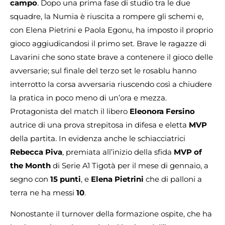
campo
. Dopo una prima fase di studio tra le due
squadre, la Numia è riuscita a rompere gli schemi e,
con Elena Pietrini e Paola Egonu, ha imposto il proprio
gioco aggiudicandosi il primo set. Brave le ragazze di
Lavarini che sono state brave a contenere il gioco delle
avversarie; sul finale del terzo set le rosablu hanno
interrotto la corsa avversaria riuscendo così a chiudere
la pratica in poco meno di un’ora e mezza.
Protagonista del match il libero
Eleonora Fersino
autrice di una prova strepitosa in difesa e eletta
MVP
della partita. In evidenza anche le schiacciatrici
Rebecca Piva
, premiata all’inizio della sfida
MVP of
the Month
di Serie A1 Tigotà per il mese di gennaio, a
segno con
15 punti
, e
Elena Pietrini
che di palloni a
terra ne ha messi
10
.
Nonostante il turnover della formazione ospite, che ha