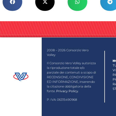
2008 – 2026 Consorzio Vero
Volley
H
Il Consorzio Vero Volley autorizza
T
la riproduzione totale e/o
V
parziale dei contenuti a scopo di
P
RECENSIONE, CONDIVISIONE
P
ED INFORMAZIONE, inserendo
R
la citazione obbligatoria della
S
fonte.
Privacy Policy
.
P. IVA: 06315490968