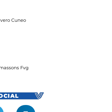
ivero Cuneo
almassons Fvg
SOCIAL