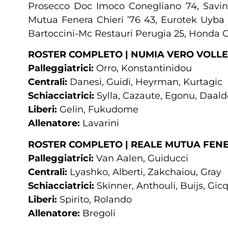
Prosecco Doc Imoco Conegliano 74, Savin
Mutua Fenera Chieri ’76 43, Eurotek Uyba 
Bartoccini-Mc Restauri Perugia 25, Honda Ol
ROSTER COMPLETO | NUMIA VERO VOLL
Palleggiatrici:
Orro, Konstantinidou
Centrali:
Danesi, Guidi, Heyrman, Kurtagic
Schiacciatrici:
Sylla, Cazaute, Egonu, Daalde
Liberi:
Gelin, Fukudome
Allenatore:
Lavarini
ROSTER COMPLETO | REALE MUTUA FENER
Palleggiatrici:
Van Aalen, Guiducci
Centrali:
Lyashko, Alberti, Zakchaiou, Gray
Schiacciatrici:
Skinner, Anthouli, Buijs, Gi
Liberi:
Spirito, Rolando
Allenatore:
Bregoli