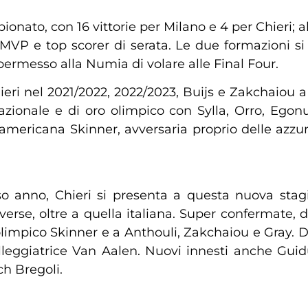
ionato, con 16 vittorie per Milano e 4 per Chieri; 
VP e top scorer di serata. Le due formazioni si s
permesso alla Numia di volare alle Final Four.
hieri nel 2021/2022, 2022/2023, Buijs e Zakchaiou 
ionale e di oro olimpico con Sylla, Orro, Egonu
mericana Skinner, avversaria proprio delle azzurre
o anno, Chieri si presenta a questa nuova stag
verse, oltre a quella italiana. Super confermate, d
olimpico Skinner e a Anthouli, Zakchaiou e Gray. D
 palleggiatrice Van Aalen. Nuovi innesti anche Gui
h Bregoli.