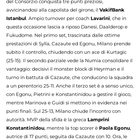
del Consorzio conquista tre punti preziosi,
avvicinandosi alla capolista del girone, il
VakifBank
Istanbul
. Ampio turnover per coach
Lavarini
, che in
questa occasione lascia a riposo Danesi, Daalderop e
Fukudome. Nel primo set, trascinata dalle ottime
prestazioni di Sylla, Cazaute ed Egonu, Milano prende
subito il controllo, chiudendo con un ace di Kurtagic
(25-15). Il secondo parziale vede la Numia consolidare il
vantaggio: decisivi il monster block di Heyrman e il
turno in battuta di Cazaute, che conducono la squadra
a un perentorio 25-11. Anche il terzo set è a senso unico,
con Egonu, Pietrini e Konstantinidou a gestire il gioco,
mentre Marinova e Guidi si mettono in evidenza nei
punti finali. Sul 25-13, Milano chiude l’incontro con
autorità. MVP della sfida è la greca
Lamprini
Konstantinidou
, mentre la top scorer è
Paola Egonu
,
autrice di 17 punti, seguita da Cazaute con 10. Ora, le