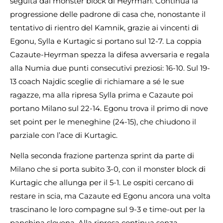
seguita dal monster block di Heyrman. Continua la
progressione delle padrone di casa che, nonostante il
tentativo di rientro del Kamnik, grazie ai vincenti di
Egonu, Sylla e Kurtagic si portano sul 12-7. La coppia
Cazaute-Heyrman spezza la difesa avversaria e regala
alla Numia due punti consecutivi preziosi: 16-10. Sul 19-
13 coach Najdic sceglie di richiamare a sé le sue
ragazze, ma alla ripresa Sylla prima e Cazaute poi
portano Milano sul 22-14. Egonu trova il primo di nove
set point per le meneghine (24-15), che chiudono il
parziale con l’ace di Kurtagic.
Nella seconda frazione partenza sprint da parte di
Milano che si porta subito 3-0, con il monster block di
Kurtagic che allunga per il 5-1. Le ospiti cercano di
restare in scia, ma Cazaute ed Egonu ancora una volta
trascinano le loro compagne sul 9-3 e time-out per la
panchina slovena. Alla ripresa continua senza