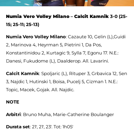
Numia Vero Volley Milano
–
Calcit Kamnik
3-0
(25-
15;
25-11;
25-13)
Numia Vero Volley Milano
: Cazaute 10, Gelin (L),Guidi
2, Marinova 4, Heyrman 5, Pietrini 1, Da Pos,
Konstantinidou 2, Kurtagic 9, Sylla 7, Egonu 17. N.E.:
Danesi, Fukudome (L), Daalderop. All. Lavarini.
Calcit Kamnik
: Spoljaric (L), Rituper 3, Grbavica 12, Sen
3, Najdic 1, Hutinski 1, Boisa, Pucelj 5, Cizman 1. N.E.:
Topic, Macek, Gojak. All. Najdic.
NOTE
Arbitri
: Bruno Muha, Marie-Catherine Boulanger
Durata set
: 21′, 21′, 23′. Tot: 1h05′