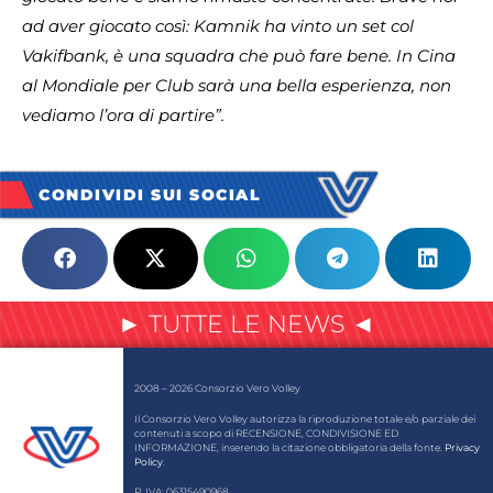
ad aver giocato così: Kamnik ha vinto un set col
Vakifbank, è una squadra che può fare bene. In Cina
al Mondiale per Club sarà una bella esperienza, non
vediamo l’ora di partire”.
CONDIVIDI SUI SOCIAL
► TUTTE LE NEWS ◄
2008 – 2026 Consorzio Vero Volley
Il Consorzio Vero Volley autorizza la riproduzione totale e/o parziale dei
contenuti a scopo di RECENSIONE, CONDIVISIONE ED
INFORMAZIONE, inserendo la citazione obbligatoria della fonte.
Privacy
Policy
.
P. IVA: 06315490968