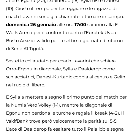
atlete: Egonu (20), Daalderop (16), Sylla (15) e Danesi
(10). Giusto il tempo per festeggiare e le ragazze di
coach Lavarini sono già chiamate a tornare in campo:
domenica 26 gennaio
alle ore
17:00
saranno alla E-
Work Arena per il confronto contro l’Eurotek Uyba
Busto Arsizio, valido per la settima giornata di ritorno
di Serie A1 Tigotà.
Sestetto collaudato per coach Lavarini che schiera
Orro-Egonu in diagonale, Sylla e Daalderop come
schiacciatrici, Danesi-Kurtagic coppia al centro e Gelin
nel ruolo di libero.
È Sylla a mettere a segno il primo punto del match per
la Numia Vero Volley (1-1), mentre la diagonale di
Egonu non perdona le turche e regala il break (4-2). Il
VakifBank trova però velocemente la parità sul 5-5.
L’ace di Daalderop fa esaltare tutto il Palalido e segna