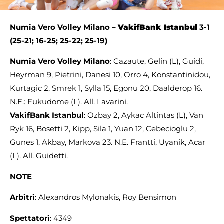
Numia Vero Volley Milano –
VakifBank Istanbul
3-1
(25-21; 16-25; 25-22; 25-19)
Numia Vero Volley Milano
: Cazaute, Gelin (L), Guidi,
Heyrman 9, Pietrini, Danesi 10, Orro 4, Konstantinidou,
Kurtagic 2, Smrek 1, Sylla 15, Egonu 20, Daalderop 16.
N.E.: Fukudome (L). All. Lavarini.
VakifBank Istanbul
: Ozbay 2, Aykac Altintas (L), Van
Ryk 16, Bosetti 2, Kipp, Sila 1, Yuan 12, Cebecioglu 2,
Gunes 1, Akbay, Markova 23. N.E. Frantti, Uyanik, Acar
(L). All. Guidetti.
NOTE
Arbitri
: Alexandros Mylonakis, Roy Bensimon
Spettatori
: 4349