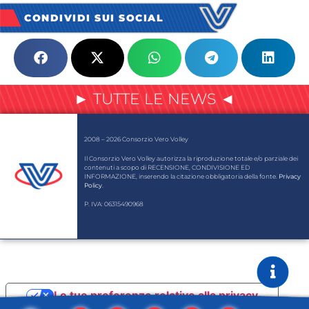
CONDIVIDI SUI SOCIAL
► TUTTE LE NEWS ◄
2008 – 2026 Consorzio Vero Volley
Il Consorzio Vero Volley autorizza la riproduzione totale e/o parziale dei
contenuti a scopo di RECENSIONE, CONDIVISIONE ED
INFORMAZIONE, inserendo la citazione obbligatoria della fonte.
Privacy
Policy
.
P. IVA: 06315490968
Le tue preferenze relative alla privacy