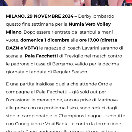
MILANO, 29 NOVEMBRE 2024 –
Derby lombardo
questo fine settimana per la
Numia Vero Volley
Milano
. Dopo essere rientrate da Istanbul a mani
vuote,
domenica 1 dicembre
alle
ore 17.00 (diretta
DAZN e VBTV)
le ragazze di coach Lavarini saranno di
scena al
Pala Facchetti
di Treviglio nel match contro
le padrone di casa di Bergamo, valido per la decima
giornata di andata di Regular Season.
È una partita insidiosa quella che attende Orro e
compagne al Pala Facchetti – già sold out per
l’occasione: le meneghine, ancora prive di Marinova
alle prese con un problema fisico, sono reduci dagli
stop in campionato e in Champions League – sconfitte
con Conegliano e VakifBank – e contro la formazione
di coach Parisi andranno alla ricerca di una vittoria