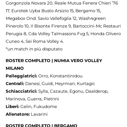
Gorgonzola Novara 20, Reale Mutua Fenera Chieri ’76
17, Eurotek Uyba Busto Arsizio 15, Bergamo 15,
Megabox Ond. Savio Vallefoglia 12, Wash4green
Pinerolo 10, Il Bisonte Firenze 9, Bartoccini-Mc Restauri
Perugia 8, Cda Volley Talmassons Fvg 5, Honda Olivero
Cuneo 4, Sei Roma Volley 4.
*un match in più disputato
ROSTER COMPLETO | NUMIA VERO VOLLEY
MILANO
Palleggiatrici:
Orro, Konstantinidou
Centrali:
Danesi, Guidi, Heyrman, Kurtagic
Schiacciatrici:
Sylla, Cazaute, Egonu, Daalderop,
Marinova, Guerra, Pietrini
Liberi:
Gelin, Fukudome
Allenatore:
Lavarini
ROSTER COMPLETO |
BERGAMO