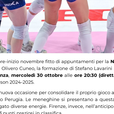
bre-inizio novembre fitto di appuntamenti per la
N
Olivero Cuneo, la formazione di Stefano Lavarini 
onza
,
mercoledì 30 ottobre
alle
ore 20:30 (dire
ason 2024-2025.
va occasione per consolidare il proprio gioco anc
o Perugia. Le meneghine si presentano a questa
to diverse energie. Firenze, invece, nell’anticip
punti preziosi in classifica.