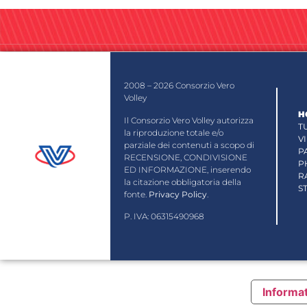
2008 – 2026 Consorzio Vero
Volley
H
Il Consorzio Vero Volley autorizza
T
la riproduzione totale e/o
V
parziale dei contenuti a scopo di
P
RECENSIONE, CONDIVISIONE
P
ED INFORMAZIONE, inserendo
R
la citazione obbligatoria della
S
fonte.
Privacy Policy
.
P. IVA: 06315490968
Informat