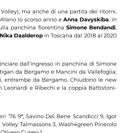
Volley), ma anche di una partita dei ritorni.
ilano lo scorso anno e
Anna Davyskiba
, in
sulla panchina fiorentina
Simone Bendandi
,
Nika Daalderop
in Toscana dal 2018 al 2020
inciare dall’ingresso in panchina di Simone
utigan da Bergamo e Mancini da Vallefoglia;
ini, entrambe da Bergamo. Chiudono le new
n Leonardi e Ribechi e la coppia Battistoni-
ri ‘76 9*, Savino Del Bene Scandicci 9, Igor
da Volley Talmassons 3, Wash4green Pinerolo
 Olivero Cuneo 1.