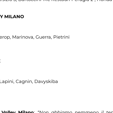
EY MILANO
rop, Marinova, Guerra, Pietrini
E
 Lapini, Cagnin, Davyskiba
 Volley Milano
:
“Non abbiamo nemmeno il temp