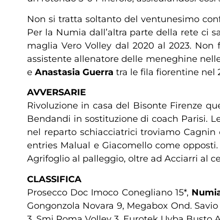
Non si tratta soltanto del ventunesimo confr
Per la Numia dall’altra parte della rete ci 
maglia Vero Volley dal 2020 al 2023. Non f
assistente allenatore delle meneghine nelle 
e
Anastasia Guerra
tra le fila fiorentine nel
AVVERSARIE
Rivoluzione in casa del Bisonte Firenze qu
Bendandi in sostituzione di coach Parisi. 
nel reparto schiacciatrici troviamo Cagn
entries Malual e Giacomello come opposti. C
Agrifoglio al palleggio, oltre ad Acciarri al c
CLASSIFICA
Prosecco Doc Imoco Conegliano 15*,
Numia
Gongonzola Novara 9, Megabox Ond. Savio Va
3, Smi Roma Volley 3, Eurotek Uyba Busto Ar