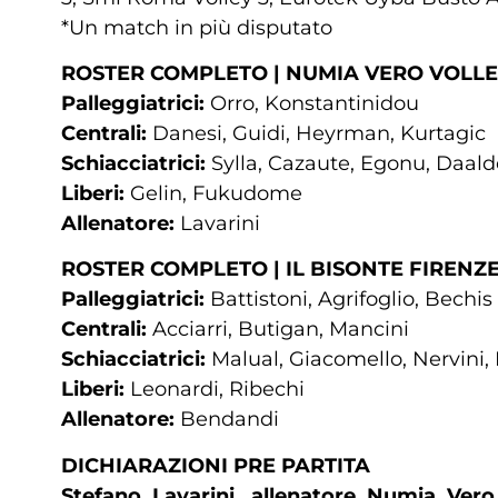
*Un match in più disputato
ROSTER COMPLETO | NUMIA VERO VOLL
Palleggiatrici:
Orro, Konstantinidou
Centrali:
Danesi, Guidi, Heyrman, Kurtagic
Schiacciatrici:
Sylla, Cazaute, Egonu, Daalde
Liberi:
Gelin, Fukudome
Allenatore:
Lavarini
ROSTER COMPLETO | IL BISONTE FIRENZ
Palleggiatrici:
Battistoni, Agrifoglio, Bechis
Centrali:
Acciarri, Butigan, Mancini
Schiacciatrici:
Malual, Giacomello, Nervini,
Liberi:
Leonardi, Ribechi
Allenatore:
Bendandi
DICHIARAZIONI PRE PARTITA
Stefano Lavarini, allenatore Numia Vero