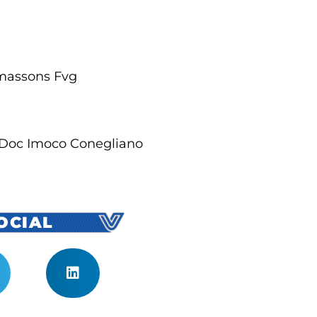
lmassons Fvg
o Doc Imoco Conegliano
SOCIAL