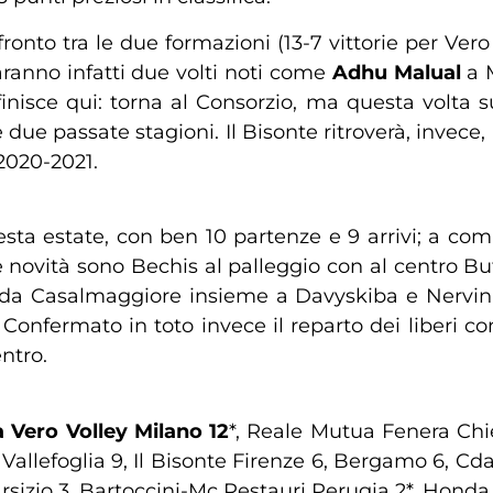
onto tra le due formazioni (13-7 vittorie per Vero 
saranno infatti due volti noti come
Adhu Malual
a M
inisce qui: torna al Consorzio, ma questa volta 
due passate stagioni. Il Bisonte ritroverà, invece,
 2020-2021.
esta estate, con ben 10 partenze e 9 arrivi; a com
Le novità sono Bechis al palleggio con al centro B
in da Casalmaggiore insieme a Davyskiba e Nerv
onfermato in toto invece il reparto dei liberi co
entro.
 Vero Volley Milano 12
*, Reale Mutua Fenera Chie
llefoglia 9, Il Bisonte Firenze 6, Bergamo 6, C
sizio 3, Bartoccini-Mc Restauri Perugia 2*, Honda