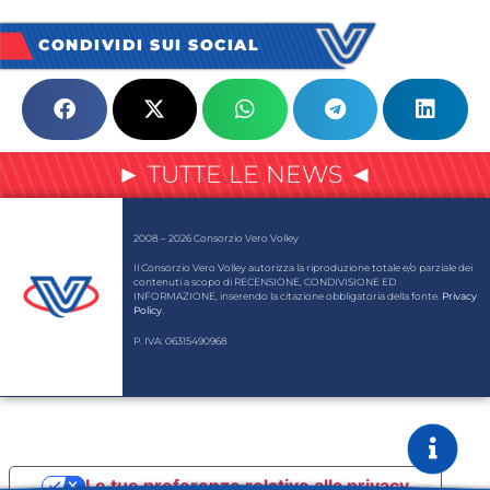
CONDIVIDI SUI SOCIAL
► TUTTE LE NEWS ◄
2008 – 2026 Consorzio Vero Volley
Il Consorzio Vero Volley autorizza la riproduzione totale e/o parziale dei
contenuti a scopo di RECENSIONE, CONDIVISIONE ED
INFORMAZIONE, inserendo la citazione obbligatoria della fonte.
Privacy
Policy
.
P. IVA: 06315490968
Le tue preferenze relative alla privacy