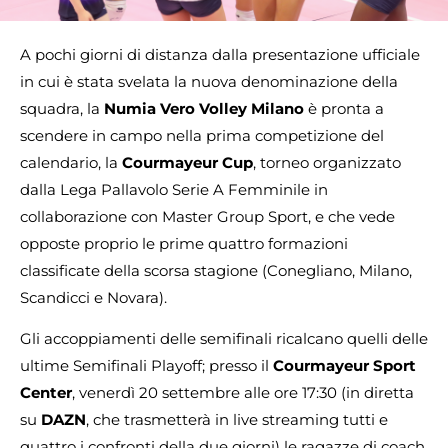
A pochi giorni di distanza dalla presentazione ufficiale
in cui è stata svelata la nuova denominazione della
squadra, la
Numia Vero Volley Milano
è pronta a
scendere in campo nella prima competizione del
calendario, la
Courmayeur Cup
, torneo organizzato
dalla Lega Pallavolo Serie A Femminile in
collaborazione con Master Group Sport, e che vede
opposte proprio le prime quattro formazioni
classificate della scorsa stagione (Conegliano, Milano,
Scandicci e Novara).
Gli accoppiamenti delle semifinali ricalcano quelli delle
ultime Semifinali Playoff; presso il
Courmayeur
Sport
Center
, venerdì 20 settembre alle ore 17:30 (in diretta
su
DAZN
, che trasmetterà in live streaming tutti e
quattro i confronti della due giorni) le ragazze di coach