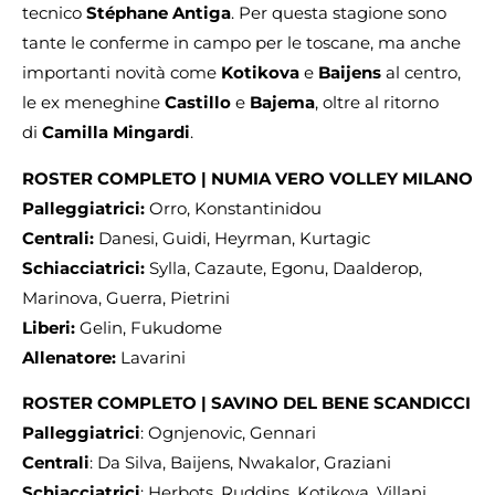
tecnico
Stéphane Antiga
. Per questa stagione sono
tante le conferme in campo per le toscane, ma anche
importanti novità come
Kotikova
e
Baijens
al centro,
le ex meneghine
Castillo
e
Bajema
, oltre al ritorno
di
Camilla
Mingardi
.
ROSTER COMPLETO | NUMIA VERO VOLLEY MILANO
Palleggiatrici:
Orro, Konstantinidou
Centrali:
Danesi, Guidi, Heyrman, Kurtagic
Schiacciatrici:
Sylla, Cazaute, Egonu, Daalderop,
Marinova, Guerra, Pietrini
Liberi:
Gelin, Fukudome
Allenatore:
Lavarini
ROSTER COMPLETO | SAVINO DEL BENE SCANDICCI
Palleggiatrici
: Ognjenovic, Gennari
Centrali
: Da Silva, Baijens, Nwakalor, Graziani
Schiacciatrici
: Herbots, Ruddins, Kotikova, Villani,