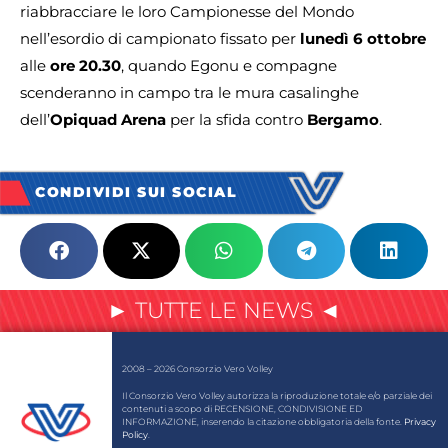
riabbracciare le loro Campionesse del Mondo
nell’esordio di campionato fissato per
lunedì 6 ottobre
alle
ore 20.30
, quando Egonu e compagne
scenderanno in campo tra le mura casalinghe
dell’
Opiquad Arena
per la sfida contro
Bergamo
.
CONDIVIDI SUI SOCIAL
► TUTTE LE NEWS ◄
2008 – 2026 Consorzio Vero Volley
Il Consorzio Vero Volley autorizza la riproduzione totale e/o parziale dei
contenuti a scopo di RECENSIONE, CONDIVISIONE ED
INFORMAZIONE, inserendo la citazione obbligatoria della fonte.
Privacy
Policy
.