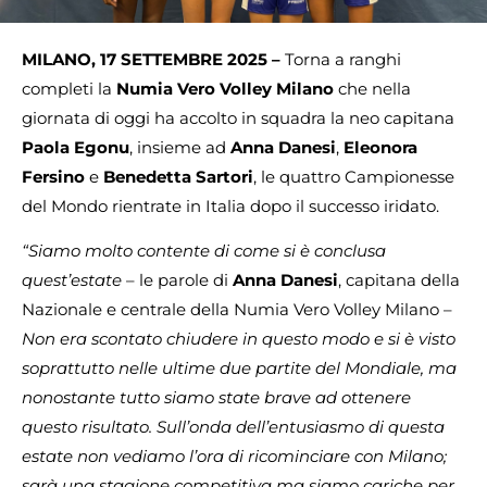
MILANO, 17 SETTEMBRE 2025 –
Torna a ranghi
completi la
Numia Vero Volley Milano
che nella
giornata di oggi ha accolto in squadra la neo capitana
Paola Egonu
, insieme ad
Anna Danesi
,
Eleonora
Fersino
e
Benedetta Sartori
, le quattro Campionesse
del Mondo rientrate in Italia dopo il successo iridato.
“Siamo molto contente di come si è conclusa
quest’estate
– le parole di
Anna Danesi
, capitana della
Nazionale
e centrale della Numia Vero Volley Milano –
Non era scontato chiudere in questo modo e si è visto
soprattutto nelle ultime due partite del Mondiale, ma
nonostante tutto siamo state brave ad ottenere
questo risultato. Sull’onda dell’entusiasmo di questa
estate non vediamo l’ora di ricominciare con Milano;
sarà una stagione competitiva ma siamo cariche per