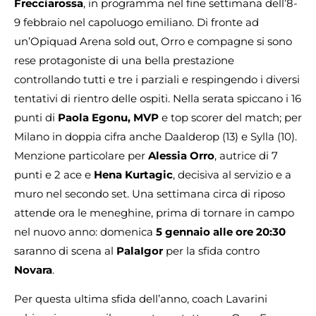
Frecciarossa
, in programma nel fine settimana dell’8-
9 febbraio nel capoluogo emiliano. Di fronte ad
un’Opiquad Arena sold out, Orro e compagne si sono
rese protagoniste di una bella prestazione
controllando tutti e tre i parziali e respingendo i diversi
tentativi di rientro delle ospiti. Nella serata spiccano i 16
punti di
Paola Egonu, MVP
e top scorer del match; per
Milano in doppia cifra anche Daalderop (13) e Sylla (10).
Menzione particolare per
Alessia Orro
, autrice di 7
punti e 2 ace e
Hena Kurtagic
, decisiva al servizio e a
muro nel secondo set. Una settimana circa di riposo
attende ora le meneghine, prima di tornare in campo
nel nuovo anno: domenica
5 gennaio alle ore 20:30
saranno di scena al
PalaIgor
per la sfida contro
Novara
.
Per questa ultima sfida dell’anno, coach Lavarini