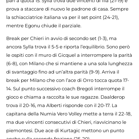
pari a quota 15. Sylla trova due vincenti di fila (21-19) e
prova a staccare di nuovo le padrone di casa. Sempre
la schiacciatrice italiana va per il set point (24-21),
mentre Egonu chiude il parziale.
Break per Chieri in avvio di secondo set (1-3), ma
ancora Sylla trova il 5-5 e riporta l’equilibrio. Sono però
le ospiti con il muro di Gicquel a interrompere la parità
(6-8), con Milano che si mantiene a una sola lunghezza
di svantaggio fino ad un’altra parità (9-9). Arriva il
break per Milano che con l’ace di Orro tocca quota 17-
14. Sul punto successivo coach Bregoli interrompe il
gioco e chiama a raccolta le sue ragazze. Daalderop
trova il 20-16, ma Alberti risponde con il 20-17. La
capitana della Numia Vero Volley mette a terra il 22-18,
ma due vincenti consecutivi di Chieri, riavvicinano le
piemontesi. Due ace di Kurtagic mettono un punto
anche sulla seconda frazione (25-20).