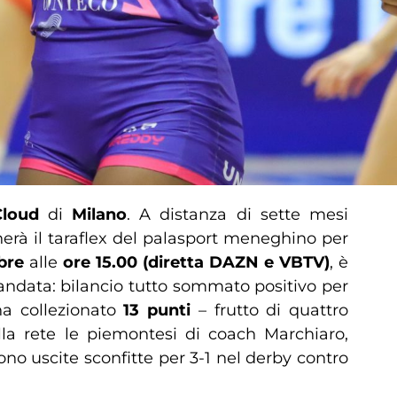
 Cloud
di
Milano
. A distanza di sette mesi
erà il taraflex del palasport meneghino per
bre
alle
ore 15.00 (diretta DAZN e VBTV)
, è
 andata: bilancio tutto sommato positivo per
ha collezionato
13 punti
– frutto di quattro
ella rete le piemontesi di coach Marchiaro,
no uscite sconfitte per 3-1 nel derby contro