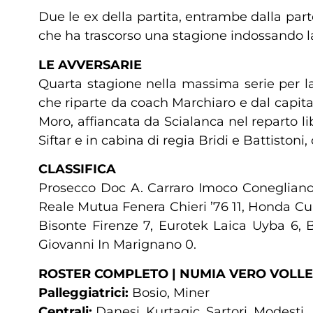
Due le ex della partita, entrambe dalla par
che ha trascorso una stagione indossando l
LE AVVERSARIE
Quarta stagione nella massima serie per la
che riparte da coach Marchiaro e dal capita
Moro, affiancata da Scialanca nel reparto li
Siftar e in cabina di regia Bridi e Battistoni
CLASSIFICA
Prosecco Doc A. Carraro Imoco Conegliano 
Reale Mutua Fenera Chieri ’76 11, Honda Cun
Bisonte Firenze 7, Eurotek Laica Uyba 6,
Giovanni In Marignano 0.
ROSTER COMPLETO | NUMIA VERO VOLL
Palleggiatrici:
Bosio, Miner
Centrali:
Danesi, Kurtagic, Sartori, Modesti