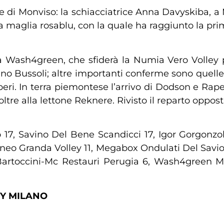
te di Monviso: la schiacciatrice Anna Davyskiba, a
a maglia rosablu, con la quale ha raggiunto la pr
 Wash4green, che sfiderà la Numia Vero Volley pe
no Bussoli; altre importanti conferme sono quelle d
beri. In terra piemontese l’arrivo di Dodson e Rape
, oltre alla lettone Reknere. Rivisto il reparto oppo
17, Savino Del Bene Scandicci 17, Igor Gorgonzo
eo Granda Volley 11, Megabox Ondulati Del Savio V
 Bartoccini-Mc Restauri Perugia 6, Wash4green
EY MILANO