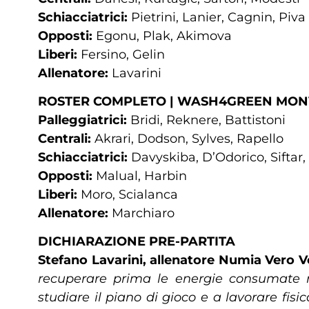
Schiacciatrici:
Pietrini, Lanier, Cagnin, Piva
Opposti:
Egonu, Plak, Akimova
Liberi:
Fersino, Gelin
Allenatore:
Lavarini
ROSTER COMPLETO | WASH4GREEN MON
Palleggiatrici:
Bridi, Reknere, Battistoni
Centrali:
Akrari, Dodson, Sylves, Rapello
Schiacciatrici:
Davyskiba, D’Odorico, Siftar,
Opposti:
Malual, Harbin
Liberi:
Moro, Scialanca
Allenatore:
Marchiaro
DICHIARAZIONE PRE-PARTITA
Stefano Lavarini, allenatore Numia Vero V
recuperare prima le energie consumate n
studiare il piano di gioco e a lavorare fi