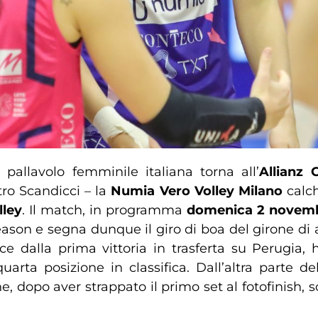
allavolo femminile italiana torna all’
Allianz
tro Scandicci – la
Numia Vero Volley Milano
calch
ley
. Il match, in programma
domenica 2 novem
eason e segna dunque il giro di boa del girone di
e dalla prima vittoria in trasferta su Perugia, 
arta posizione in classifica. Dall’altra parte d
 dopo aver strappato il primo set al fotofinish, so