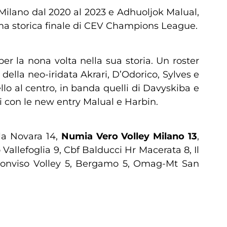
 Milano dal 2020 al 2023 e Adhuoljok Malual,
ima storica finale di CEV Champions League.
r la nona volta nella sua storia. Un roster
ella neo-iridata Akrari, D’Odorico, Sylves e
llo al centro, in banda quelli di Davyskiba e
sti con le new entry Malual e Harbin.
la Novara 14,
Numia Vero Volley Milano 13
,
allefoglia 9, Cbf Balducci Hr Macerata 8, Il
 Monviso Volley 5, Bergamo 5, Omag-Mt San