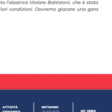
 l’alzatrice titolare Battistoni, che è stata
liori condizioni. Dovremo giocare una gara
ATTIVITÀ
NETWORK
MY VERO
GIOVANILE
LE SOCIETÀ