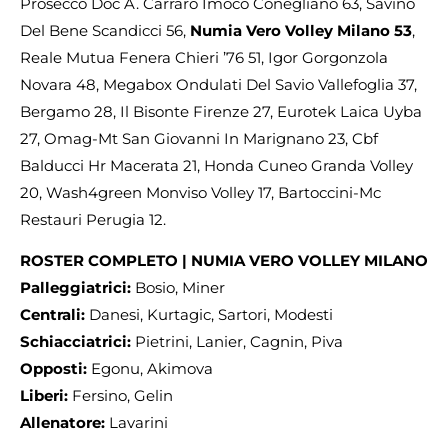
Prosecco Doc A. Carraro Imoco Conegliano 63, Savino
Del Bene Scandicci 56,
Numia Vero Volley Milano 53
,
Reale Mutua Fenera Chieri ’76 51, Igor Gorgonzola
Novara 48, Megabox Ondulati Del Savio Vallefoglia 37,
Bergamo 28, Il Bisonte Firenze 27, Eurotek Laica Uyba
27, Omag-Mt San Giovanni In Marignano 23, Cbf
Balducci Hr Macerata 21, Honda Cuneo Granda Volley
20, Wash4green Monviso Volley 17, Bartoccini-Mc
Restauri Perugia 12.
ROSTER COMPLETO | NUMIA VERO VOLLEY MILANO
Palleggiatrici:
Bosio, Miner
Centrali:
Danesi, Kurtagic, Sartori, Modesti
Schiacciatrici:
Pietrini, Lanier, Cagnin, Piva
Opposti:
Egonu, Akimova
Liberi:
Fersino, Gelin
Allenatore:
Lavarini