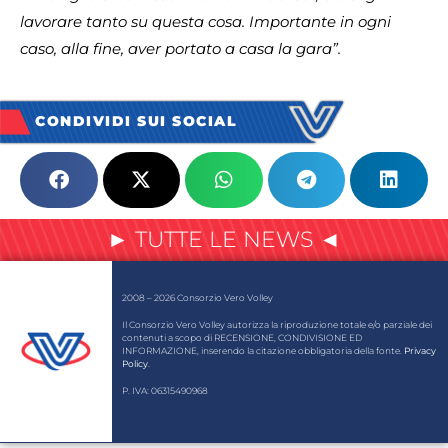
lavorare tanto su questa cosa. Importante in ogni
caso, alla fine, aver portato a casa la gara”.
CONDIVIDI SUI SOCIAL
► TUTTE LE NEWS ◄
2008 – 2026 Consorzio Vero Volley
Il Consorzio Vero Volley autorizza la riproduzione totale e/o parziale dei
contenuti a scopo di RECENSIONE, CONDIVISIONE ED
INFORMAZIONE, inserendo la citazione obbligatoria della fonte.
Privacy
Policy
.
P. IVA: 06315490968