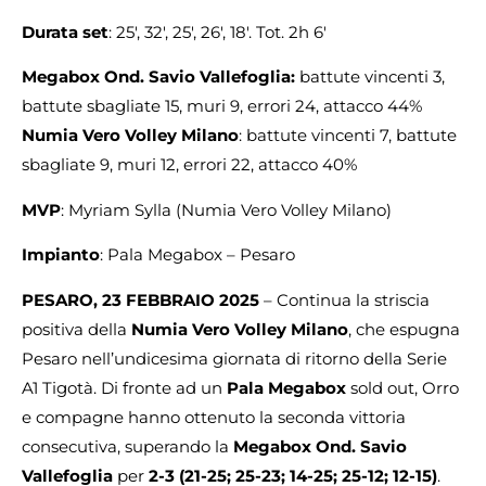
Durata set
: 25′, 32′, 25′, 26′, 18′. Tot. 2h 6′
Megabox Ond. Savio Vallefoglia:
battute vincenti 3,
battute sbagliate 15, muri 9, errori 24, attacco 44%
Numia Vero Volley Milano
: battute vincenti 7, battute
sbagliate 9, muri 12, errori 22, attacco 40%
MVP
: Myriam Sylla (Numia Vero Volley Milano)
Impianto
: Pala Megabox – Pesaro
PESARO, 23 FEBBRAIO 2025
– Continua la striscia
positiva della
Numia Vero Volley Milano
, che espugna
Pesaro nell’undicesima giornata di ritorno della Serie
A1 Tigotà. Di fronte ad un
Pala Megabox
sold out, Orro
e compagne hanno ottenuto la seconda vittoria
consecutiva, superando la
Megabox Ond. Savio
Vallefoglia
per
2-3 (21-25; 25-23; 14-25; 25-12; 12-15)
.