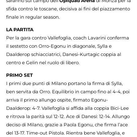
saranno sul campo dell’
Opiquad Arena
di Monza per la
sfida contro le toscane, decisiva ai fini del piazzamento
finale in regular season.
LA PARTITA
Per la gara contro Vallefoglia, coach Lavarini conferma
il sestetto con Orro-Egonu in diagonale, Sylla e
Daalderop schiacciatrici, Danesi-Kurtagic coppia al
centro e Gelin nel ruolo di libero.
PRIMO SET
I primi due punti di Milano portano la firma di Sylla,
ben servita da Orro. Equilibrio in campo fino al 4-4, poi
arriva il primo allungo ospite, firmato Egonu-
Daalderop: 4-7. Vallefoglia si affida alla coppia Bici-Lee
e ritrova la parità sul 12-12. Ace di Danesi: 12-14. Allungo
deciso di Milano, grazie a Paola Egonu, che firma l’ace
del 13-17. Time-out Pistola. Rientra bene Vallefoglia, e