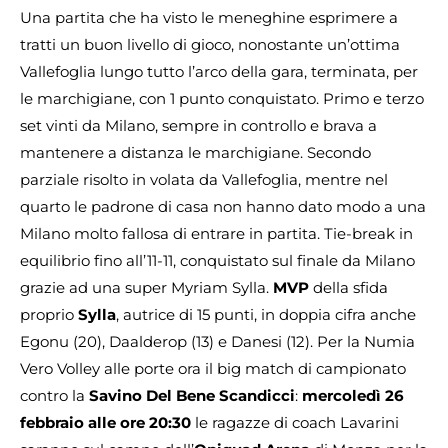
Una partita che ha visto le meneghine esprimere a
tratti un buon livello di gioco, nonostante un’ottima
Vallefoglia lungo tutto l’arco della gara, terminata, per
le marchigiane, con 1 punto conquistato. Primo e terzo
set vinti da Milano, sempre in controllo e brava a
mantenere a distanza le marchigiane. Secondo
parziale risolto in volata da Vallefoglia, mentre nel
quarto le padrone di casa non hanno dato modo a una
Milano molto fallosa di entrare in partita. Tie-break in
equilibrio fino all’11-11, conquistato sul finale da Milano
grazie ad una super Myriam Sylla.
MVP
della sfida
proprio
Sylla
, autrice di 15 punti, in doppia cifra anche
Egonu (20), Daalderop (13) e Danesi (12). Per la Numia
Vero Volley alle porte ora il big match di campionato
contro la
Savino Del Bene Scandicci
:
mercoledì 26
febbraio alle ore 20:30
le ragazze di coach Lavarini