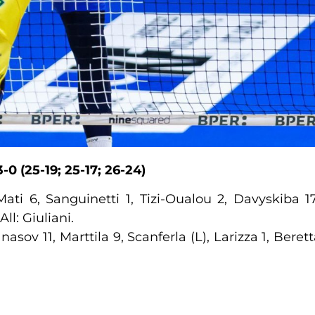
3-0
(25-19; 25-17; 26-24)
Mati 6, Sanguinetti 1, Tizi-Oualou 2, Davyskiba 
All: Giuliani.
anasov 11, Marttila 9, Scanferla (L), Larizza 1, Ber
a