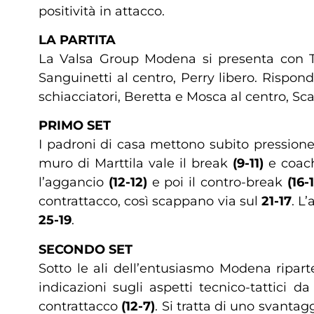
positività in attacco.
LA PARTITA
La Valsa Group Modena si presenta con Ti
Sanguinetti al centro, Perry libero. Risp
schiacciatori, Beretta e Mosca al centro, Sca
PRIMO SET
I padroni di casa mettono subito pressione 
muro di Marttila vale il break
(9-11)
e coach
l’aggancio
(12-12)
e poi il contro-break
(16-
contrattacco, così scappano via sul
21-17
. L
25-19
.
SECONDO SET
Sotto le ali dell’entusiasmo Modena ripar
indicazioni sugli aspetti tecnico-tattici 
contrattacco
(12-7)
. Si tratta di uno svanta