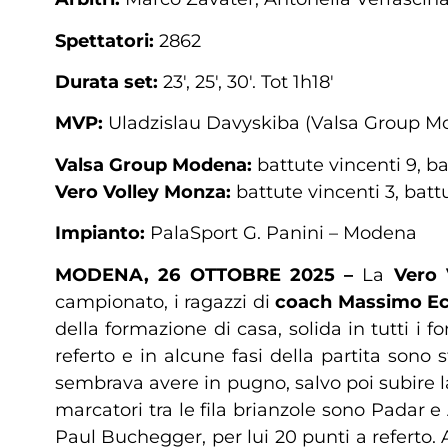
Spettatori:
2862
Durata set:
23′, 25′, 30′. Tot 1h18′
MVP:
Uladzislau Davyskiba (Valsa Group M
Valsa Group Modena:
battute vincenti 9, b
Vero Volley Monza:
battute vincenti 3, batt
Impianto:
PalaSport G. Panini – Modena
MODENA, 26 OTTOBRE 2025 –
La
Vero
campionato, i ragazzi di
coach Massimo Ec
della formazione di casa, solida in tutti i 
referto e in alcune fasi della partita sono s
sembrava avere in pugno, salvo poi subire la
marcatori tra le fila brianzole sono Padar e
Paul Buchegger, per lui 20 punti a referto.