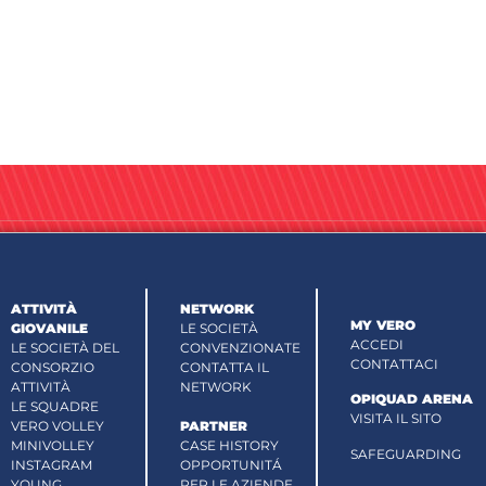
ATTIVITÀ
NETWORK
MY VERO
GIOVANILE
LE SOCIETÀ
ACCEDI
LE SOCIETÀ DEL
CONVENZIONATE
CONTATTACI
CONSORZIO
CONTATTA IL
ATTIVITÀ
NETWORK
OPIQUAD ARENA
LE SQUADRE
VISITA IL SITO
VERO VOLLEY
PARTNER
MINIVOLLEY
CASE HISTORY
SAFEGUARDING
INSTAGRAM
OPPORTUNITÁ
YOUNG
PER LE AZIENDE