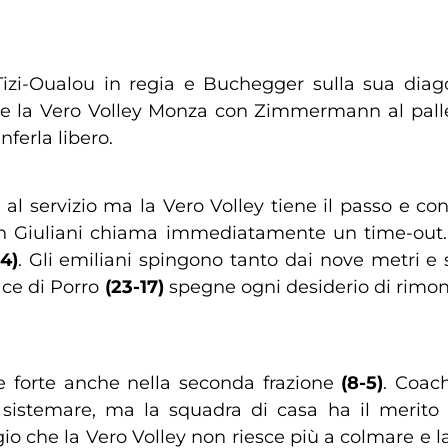
zi-Oualou in regia e Buchegger sulla sua diag
onde la Vero Volley Monza con Zimmermann al pall
nferla libero.
al servizio ma la Vero Volley tiene il passo e con
 Giuliani chiama immediatamente un time-out. L
14)
. Gli emiliani spingono tanto dai nove metri e 
’ace di Porro
(23-17)
spegne ogni desiderio di rimont
te forte anche nella seconda frazione
(8-5)
. Coac
da sistemare, ma la squadra di casa ha il merito 
ggio che la Vero Volley non riesce più a colmare e 