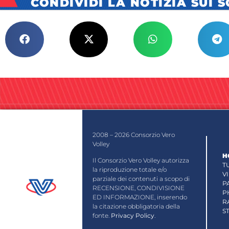
CONDIVIDI LA NOTIZIA SUI 
2008 – 2026 Consorzio Vero
Volley
H
Il Consorzio Vero Volley autorizza
T
la riproduzione totale e/o
V
parziale dei contenuti a scopo di
P
RECENSIONE, CONDIVISIONE
P
ED INFORMAZIONE, inserendo
R
la citazione obbligatoria della
S
fonte.
Privacy Policy
.