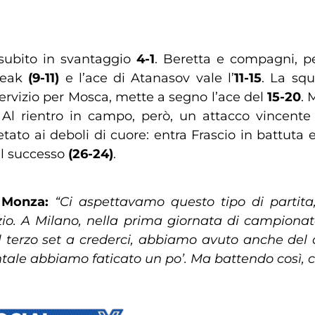
, subito in svantaggio
4-1
. Beretta e compagni, p
break
(9-11)
e l’ace di Atanasov vale l’
11-15
. La sq
servizio per Mosca, mette a segno l’ace del
15-20
. 
 Al rientro in campo, però, un attacco vincent
vietato ai deboli di cuore: entra Frascio in battuta
il successo
(26-24)
.
y Monza:
“Ci aspettavamo questo tipo di partit
vizio. A Milano, nella prima giornata di campionat
el terzo set a crederci, abbiamo avuto anche del c
ntale abbiamo faticato un po’. Ma battendo così, 