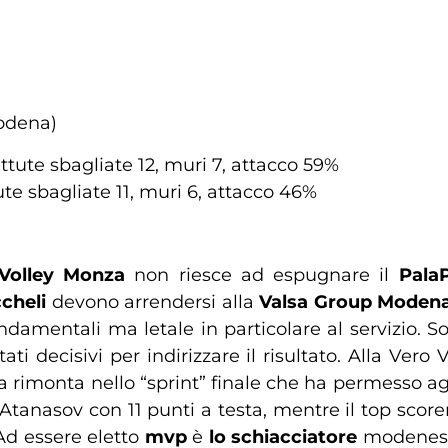
odena)
attute sbagliate 12, muri 7, attacco 59%
ute sbagliate 11, muri 6, attacco 46%
 Volley Monza
non riesce ad espugnare il
Pala
cheli
devono arrendersi alla
Valsa Group Moden
fondamentali ma letale in particolare al servizio. 
tati decisivi per indirizzare il risultato. Alla Ver
 rimonta nello “sprint” finale che ha permesso agli 
 Atanasov con 11 punti a testa, mentre il top scorer
 Ad essere eletto
mvp
è
lo schiacciatore
modenes