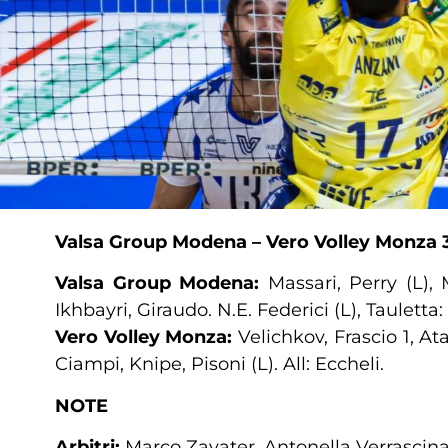
Valsa Group Modena – Vero Volley Monza
Valsa Group Modena:
Massari, Perry (L), 
Ikhbayri, Giraudo. N.E. Federici (L), Tauletta: 
Vero Volley Monza:
Velichkov, Frascio 1, At
Ciampi, Knipe, Pisoni (L). All: Eccheli.
NOTE
Arbitri:
Marco Zavater, Antonella Verrascin