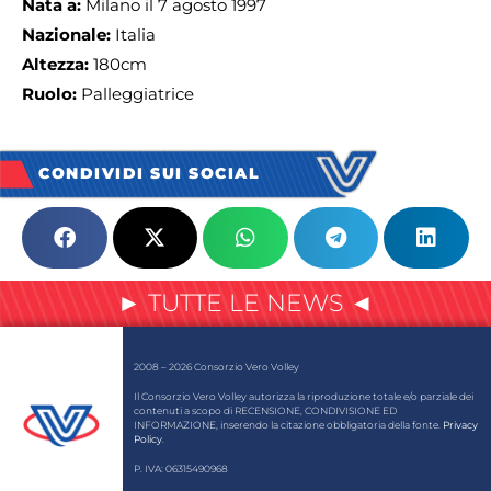
Nata a:
Milano il 7 agosto 1997
Nazionale:
Italia
Altezza:
180cm
Ruolo:
Palleggiatrice
CONDIVIDI SUI SOCIAL
► TUTTE LE NEWS ◄
2008 – 2026 Consorzio Vero Volley
Il Consorzio Vero Volley autorizza la riproduzione totale e/o parziale dei
contenuti a scopo di RECENSIONE, CONDIVISIONE ED
INFORMAZIONE, inserendo la citazione obbligatoria della fonte.
Privacy
Policy
.
P. IVA: 06315490968