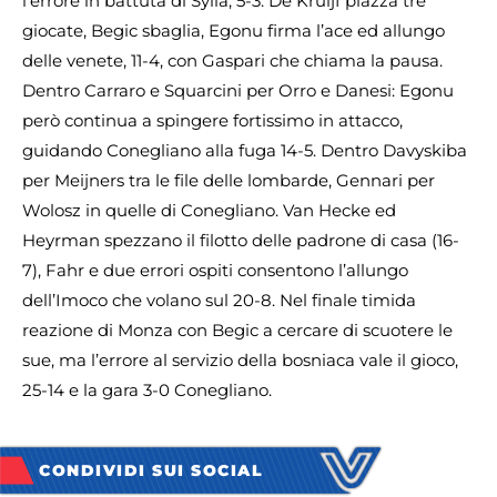
l’errore in battuta di Sylla, 5-3. De Kruijf piazza tre
giocate, Begic sbaglia, Egonu firma l’ace ed allungo
delle venete, 11-4, con Gaspari che chiama la pausa.
Dentro Carraro e Squarcini per Orro e Danesi: Egonu
però continua a spingere fortissimo in attacco,
guidando Conegliano alla fuga 14-5. Dentro Davyskiba
per Meijners tra le file delle lombarde, Gennari per
Wolosz in quelle di Conegliano. Van Hecke ed
Heyrman spezzano il filotto delle padrone di casa (16-
7), Fahr e due errori ospiti consentono l’allungo
dell’Imoco che volano sul 20-8. Nel finale timida
reazione di Monza con Begic a cercare di scuotere le
sue, ma l’errore al servizio della bosniaca vale il gioco,
25-14 e la gara 3-0 Conegliano.
CONDIVIDI SUI SOCIAL