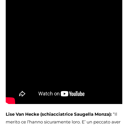
Lise Van Hecke (schiacciatrice Saugella Monza):
“Il
merito ce l’hanno sicuramente loro. E’ un peccato aver