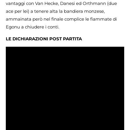
vantaggi con Van Hecke, Danesi ed Orthmann (due
ace per lei) a tenere alta la bandiera monzese,
ammainata però nel finale complice le fiammate di
Egonu a chiudere i conti.
LE DICHIARAZIONI POST PARTITA