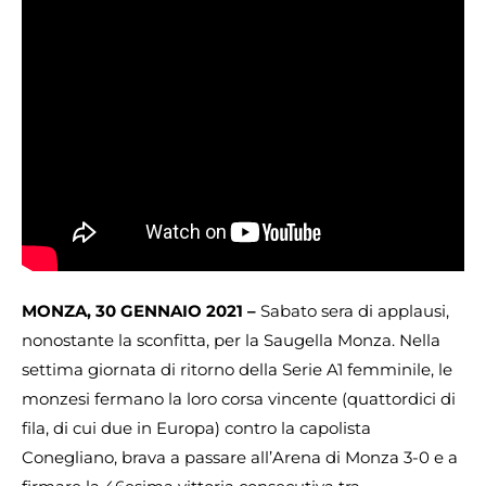
MONZA, 30 GENNAIO 2021 –
Sabato sera di applausi,
nonostante la sconfitta, per la Saugella Monza. Nella
settima giornata di ritorno della Serie A1 femminile, le
monzesi fermano la loro corsa vincente (quattordici di
fila, di cui due in Europa) contro la capolista
Conegliano, brava a passare all’Arena di Monza 3-0 e a