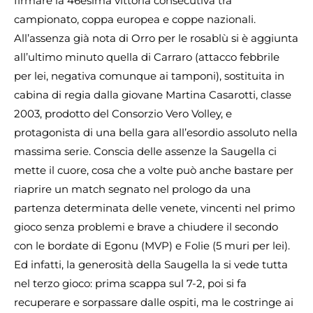
firmare la 46esima vittoria consecutiva tra
campionato, coppa europea e coppe nazionali.
All’assenza già nota di Orro per le rosablù si è aggiunta
all’ultimo minuto quella di Carraro (attacco febbrile
per lei, negativa comunque ai tamponi), sostituita in
cabina di regia dalla giovane Martina Casarotti, classe
2003, prodotto del Consorzio Vero Volley, e
protagonista di una bella gara all’esordio assoluto nella
massima serie. Conscia delle assenze la Saugella ci
mette il cuore, cosa che a volte può anche bastare per
riaprire un match segnato nel prologo da una
partenza determinata delle venete, vincenti nel primo
gioco senza problemi e brave a chiudere il secondo
con le bordate di Egonu (MVP) e Folie (5 muri per lei).
Ed infatti, la generosità della Saugella la si vede tutta
nel terzo gioco: prima scappa sul 7-2, poi si fa
recuperare e sorpassare dalle ospiti, ma le costringe ai