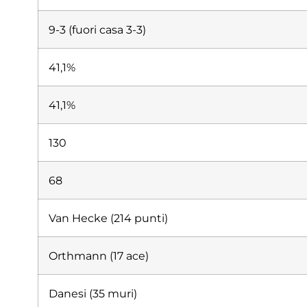
9-3 (fuori casa 3-3)
41,1%
41,1%
130
68
Van Hecke (214 punti)
Orthmann (17 ace)
Danesi (35 muri)