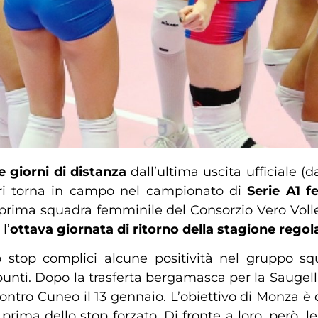
 giorni di distanza
dall’ultima uscita ufficiale 
i torna in campo nel campionato di
Serie A1 
a prima squadra femminile del Consorzio Vero Volle
l’
ottava giornata di ritorno della stagione regol
top complici alcune positività nel gruppo squ
unti. Dopo la trasferta bergamasca per la Saugell
contro Cuneo il 13 gennaio. L’obiettivo di Monza è 
ati prima dello stop forzato. Di fronte a loro, per