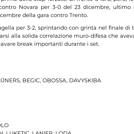
ga contro Novara per 3-0 del 23 dicembre, ultim
icembre della gara contro Trento.
ugella per 3-2, sprintando con grinta nel finale di
rsi alla solida correlazione muro-difesa che aveva 
cavare break importanti durante i set.
EIJNERS, BEGIC, OBOSSA, DAVYSKIBA
OLO
N, LUKETIC, LANIER, LODA