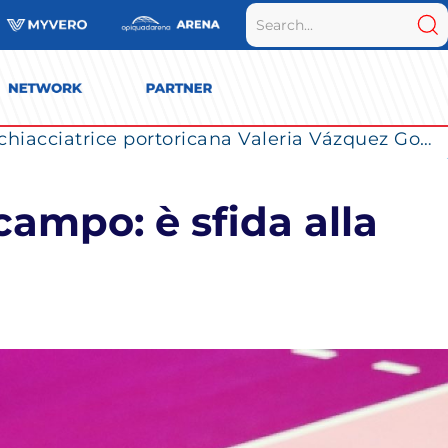
La Numia Vero Volley completa il roster: la schiacciatrice portoricana Valeria Vázquez Gomez è l’ultimo innesto di Milano per la stagione 2026/2027
ampo: è sfida alla