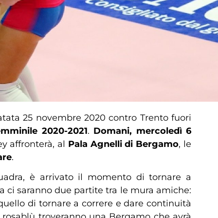
(datata 25 novembre 2020 contro Trento fuori
femminile 2020-2021
.
Domani, mercoledì 6
y affronterà, al
Pala Agnelli di Bergamo
, le
are
.
adra, è arrivato il momento di tornare a
a ci saranno due partite tra le mura amiche:
quello di tornare a correre e dare continuità
ò, le rosablù troveranno una Bergamo che avrà