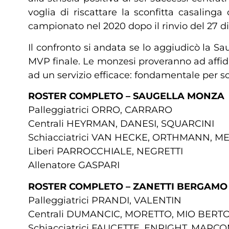
voglia di riscattare la sconfitta casalin
campionato nel 2020 dopo il rinvio del 27 d
Il confronto si andata se lo aggiudicò la Sa
MVP finale. Le monzesi proveranno ad affida
ad un servizio efficace: fondamentale per s
ROSTER COMPLETO – SAUGELLA MONZA
Palleggiatrici ORRO, CARRARO
Centrali HEYRMAN, DANESI, SQUARCINI
Schiacciatrici VAN HECKE, ORTHMANN, M
Liberi PARROCCHIALE, NEGRETTI
Allenatore GASPARI
ROSTER COMPLETO – ZANETTI BERGAMO
Palleggiatrici PRANDI, VALENTIN
Centrali DUMANCIC, MORETTO, MIO BERT
Schiacciatrici FAUCETTE, ENRIGHT, MARCO