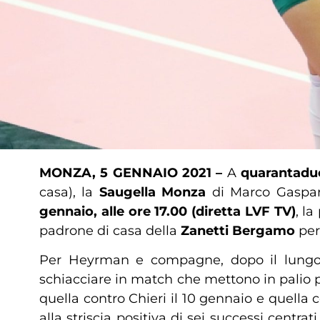
MONZA, 5 GENNAIO 2021 –
A
quarantadue
casa), la
Saugella Monza
di Marco Gaspar
gennaio, alle ore 17.00 (diretta LVF TV)
, l
padrone di casa della
Zanetti Bergamo
per 
Per Heyrman e compagne, dopo il lungo s
schiacciare in match che mettono in palio p
quella contro Chieri il 10 gennaio e quella 
alla striscia positiva di sei successi centr