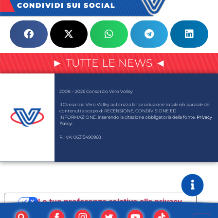
CONDIVIDI SUI SOCIAL
► TUTTE LE NEWS ◄
2008 – 2026 Consorzio Vero Volley
Il Consorzio Vero Volley autorizza la riproduzione totale e/o parziale dei
contenuti a scopo di RECENSIONE, CONDIVISIONE ED
INFORMAZIONE, inserendo la citazione obbligatoria della fonte.
Privacy
Policy
.
P. IVA: 06315490968
Le tue preferenze relative alla privacy