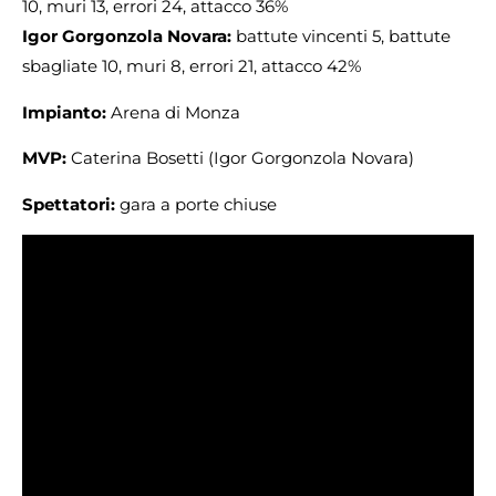
10, muri 13, errori 24, attacco 36%
Igor Gorgonzola Novara:
battute vincenti 5, battute
sbagliate 10, muri 8, errori 21, attacco 42%
Impianto:
Arena di Monza
MVP:
Caterina Bosetti (Igor Gorgonzola Novara)
Spettatori:
gara a porte chiuse