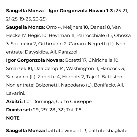
Saugella Monza – Igor Gorgonzola Novara 1-3
(25-21,
21-25, 19-25, 23-25)
Saugella Monza:
Orro 4, Meijners 10, Danesi 8, Van
Hecke 17, Begic 10, Heyrman 11, Parrocchiale (L), Obossa
3, Squarcini 2, Orthmann 2, Carraro, Negretti (L). Non
entrate: Davyskiba. All. Parazzoli.
Igor Gorgonzola Novara:
Bosetti 17, Chirichella 10,
Smarzek 10, Daalderop 14, Washington 11, Hancock 3,
Sansonna (L), Zanette 4, Herbots 2, Taje’ 1, Battistoni.
Non entrate: Bolzonetti, Napodano (L), Bonifacio. All.
Lavarini.
Arbitri:
Lot Dominga, Curto Giuseppe
Durata set:
29′, 29′, 28′, 32′; Tot: 118′.
NOTE
Saugella Monza:
battute vincenti 3, battute sbagliate