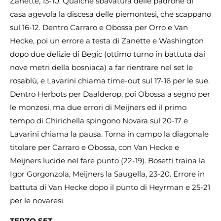
Zanette, 13-10. Qualche sbavatura delle padrone di
casa agevola la discesa delle piemontesi, che scappano
sul 16-12. Dentro Carraro e Obossa per Orro e Van
Hecke, poi un errore a testa di Zanette e Washington
dopo due delizie di Begic (ottimo turno in battuta dai
nove metri della bosniaca) a far rientrare nel set le
rosablù, e Lavarini chiama time-out sul 17-16 per le sue.
Dentro Herbots per Daalderop, poi Obossa a segno per
le monzesi, ma due errori di Meijners ed il primo
tempo di Chirichella spingono Novara sul 20-17 e
Lavarini chiama la pausa. Torna in campo la diagonale
titolare per Carraro e Obossa, con Van Hecke e
Meijners lucide nel fare punto (22-19). Bosetti traina la
Igor Gorgonzola, Meijners la Saugella, 23-20. Errore in
battuta di Van Hecke dopo il punto di Heyrman e 25-21
per le novaresi.
TERZO SET