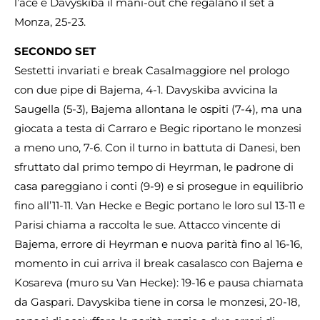
l’ace e Davyskiba il mani-out che regalano il set a
Monza, 25-23.
SECONDO SET
Sestetti invariati e break Casalmaggiore nel prologo
con due pipe di Bajema, 4-1. Davyskiba avvicina la
Saugella (5-3), Bajema allontana le ospiti (7-4), ma una
giocata a testa di Carraro e Begic riportano le monzesi
a meno uno, 7-6. Con il turno in battuta di Danesi, ben
sfruttato dal primo tempo di Heyrman, le padrone di
casa pareggiano i conti (9-9) e si prosegue in equilibrio
fino all’11-11. Van Hecke e Begic portano le loro sul 13-11 e
Parisi chiama a raccolta le sue. Attacco vincente di
Bajema, errore di Heyrman e nuova parità fino al 16-16,
momento in cui arriva il break casalasco con Bajema e
Kosareva (muro su Van Hecke): 19-16 e pausa chiamata
da Gaspari. Davyskiba tiene in corsa le monzesi, 20-18,