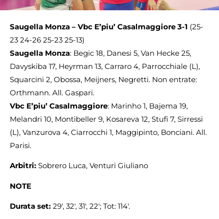
Saugella Monza – Vbc E’piu’ Casalmaggiore 3-1
(25-
23 24-26 25-23 25-13)
Saugella
Monza
: Begic 18, Danesi 5, Van Hecke 25,
Davyskiba 17, Heyrman 13, Carraro 4, Parrocchiale (L),
Squarcini 2, Obossa, Meijners, Negretti. Non entrate:
Orthmann. All. Gaspari.
Vbc
E’piu’
Casalmaggiore
: Marinho 1, Bajema 19,
Melandri 10, Montibeller 9, Kosareva 12, Stufi 7, Sirressi
(L), Vanzurova 4, Ciarrocchi 1, Maggipinto, Bonciani. All.
Parisi.
Arbitri:
Sobrero Luca, Venturi Giuliano
NOTE
Durata set:
29′, 32′, 31′, 22′; Tot: 114′.