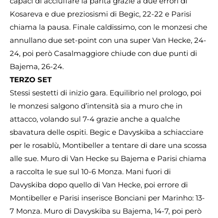
capaci di acciuffare la parità grazie a due errori di
Kosareva e due preziosismi di Begic, 22-22 e Parisi
chiama la pausa. Finale caldissimo, con le monzesi che
annullano due set-point con una super Van Hecke, 24-
24, poi però Casalmaggiore chiude con due punti di
Bajema, 26-24.
TERZO SET
Stessi sestetti di inizio gara. Equilibrio nel prologo, poi
le monzesi salgono d’intensità sia a muro che in
attacco, volando sul 7-4 grazie anche a qualche
sbavatura delle ospiti. Begic e Davyskiba a schiacciare
per le rosablù, Montibeller a tentare di dare una scossa
alle sue. Muro di Van Hecke su Bajema e Parisi chiama
a raccolta le sue sul 10-6 Monza. Mani fuori di
Davyskiba dopo quello di Van Hecke, poi errore di
Montibeller e Parisi inserisce Bonciani per Marinho: 13-
7 Monza. Muro di Davyskiba su Bajema, 14-7, poi però