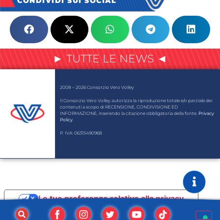
CONDIVIDI SUI SOCIAL
► TUTTE LE NEWS ◄
2008 – 2026 Consorzio Vero Volley
Il Consorzio Vero Volley autorizza la riproduzione totale e/o parziale dei
contenuti a scopo di RECENSIONE, CONDIVISIONE ED
INFORMAZIONE, inserendo la citazione obbligatoria della fonte.
Privacy
Policy
.
P. IVA: 06315490968
Le tue preferenze relative alla privacy
Informativa sulla raccolta