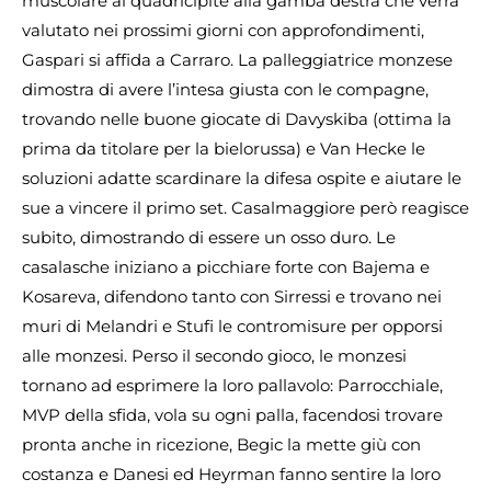
muscolare al quadricipite alla gamba destra che verrà
valutato nei prossimi giorni con approfondimenti,
Gaspari si affida a Carraro. La palleggiatrice monzese
dimostra di avere l’intesa giusta con le compagne,
trovando nelle buone giocate di Davyskiba (ottima la
prima da titolare per la bielorussa) e Van Hecke le
soluzioni adatte scardinare la difesa ospite e aiutare le
sue a vincere il primo set. Casalmaggiore però reagisce
subito, dimostrando di essere un osso duro. Le
casalasche iniziano a picchiare forte con Bajema e
Kosareva, difendono tanto con Sirressi e trovano nei
muri di Melandri e Stufi le contromisure per opporsi
alle monzesi. Perso il secondo gioco, le monzesi
tornano ad esprimere la loro pallavolo: Parrocchiale,
MVP della sfida, vola su ogni palla, facendosi trovare
pronta anche in ricezione, Begic la mette giù con
costanza e Danesi ed Heyrman fanno sentire la loro