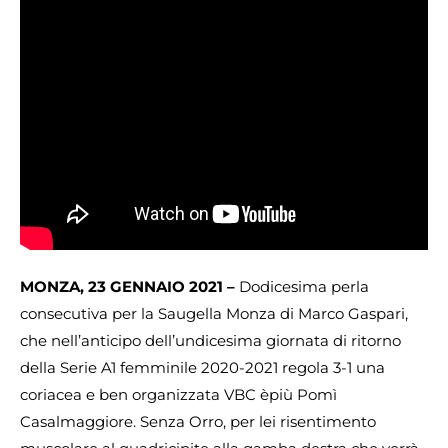
MONZA, 23 GENNAIO 2021 –
Dodicesima perla
consecutiva per la Saugella Monza di Marco Gaspari,
che nell’anticipo dell’undicesima giornata di ritorno
della Serie A1 femminile 2020-2021 regola 3-1 una
coriacea e ben organizzata VBC èpiù Pomì
Casalmaggiore. Senza Orro, per lei risentimento