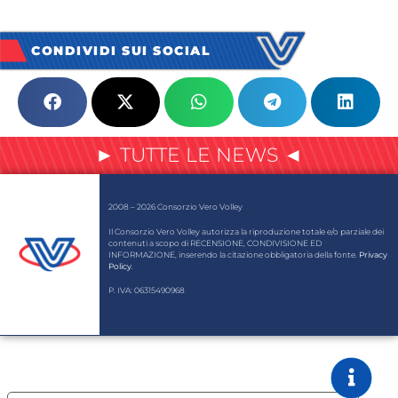
CONDIVIDI SUI SOCIAL
► TUTTE LE NEWS ◄
2008 – 2026 Consorzio Vero Volley
Il Consorzio Vero Volley autorizza la riproduzione totale e/o parziale dei
contenuti a scopo di RECENSIONE, CONDIVISIONE ED
INFORMAZIONE, inserendo la citazione obbligatoria della fonte.
Privacy
Policy
.
P. IVA: 06315490968