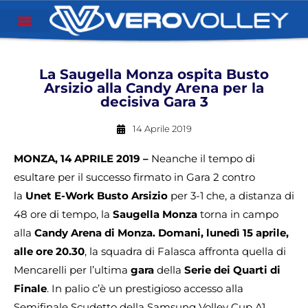
La Saugella Monza ospita Busto
Arsizio alla Candy Arena per la
decisiva Gara 3
14 Aprile 2019
M
ONZA, 14 APRILE 2019 –
Neanche il tempo di
esultare per il successo firmato in Gara 2 contro
la
Unet E-Work Busto Arsizio
per 3-1 che, a distanza di
48 ore di tempo, la
Saugella Monza
torna in campo
alla
Candy Arena di Monza. Domani, lunedì 15 aprile,
alle ore 20.30
, la squadra di Falasca affronta quella di
Mencarelli per l’ultima
gara
della
Serie dei Quarti di
Finale
. In palio c’è un prestigioso accesso alla
Semifinale Scudetto della Samsung Volley Cup A1