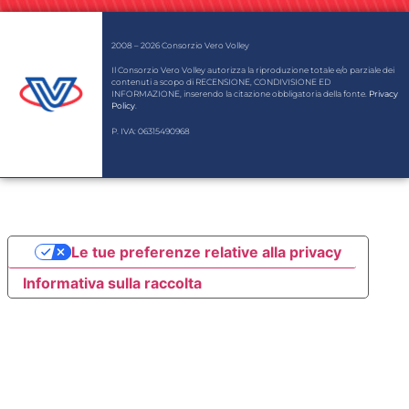
2008 – 2026 Consorzio Vero Volley
Il Consorzio Vero Volley autorizza la riproduzione totale e/o parziale dei
contenuti a scopo di RECENSIONE, CONDIVISIONE ED
INFORMAZIONE, inserendo la citazione obbligatoria della fonte.
Privacy
Policy
.
P. IVA: 06315490968
Le tue preferenze relative alla privacy
Informativa sulla raccolta