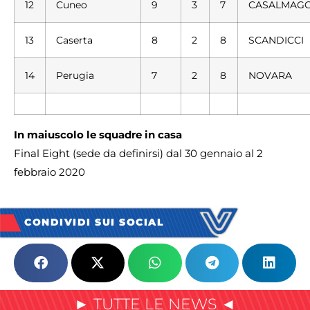
12
Cuneo
9
3
7
CASALMAGG
13
Caserta
8
2
8
SCANDICCI
14
Perugia
7
2
8
NOVARA
In maiuscolo le squadre in casa
Final Eight (sede da definirsi) dal 30 gennaio al 2
febbraio 2020
CONDIVIDI SUI SOCIAL
► TUTTE LE NEWS ◄