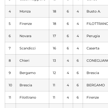
4
Monza
18
6
4
Busto A.
5
Firenze
18
6
4
FILOTTRAN
6
Novara
17
6
4
Perugia
7
Scandicci
16
6
4
Caserta
8
Chieri
13
4
6
CONEGLIAN
9
Bergamo
12
4
6
Brescia
10
Brescia
11
4
6
BERGAMO
11
Filottrano
11
4
6
Firenze