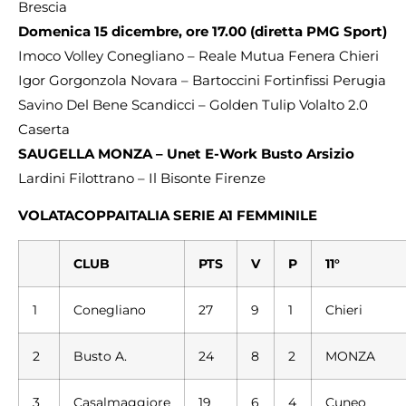
Brescia
Domenica 15 dicembre, ore 17.00 (diretta PMG Sport)
Imoco Volley Conegliano – Reale Mutua Fenera Chieri
Igor Gorgonzola Novara – Bartoccini Fortinfissi Perugia
Savino Del Bene Scandicci – Golden Tulip Volalto 2.0
Caserta
SAUGELLA MONZA – Unet E-Work Busto Arsizio
Lardini Filottrano – Il Bisonte Firenze
VOLATA
COPPA
ITALIA SERIE A1 FEMMINILE
CLUB
PTS
V
P
11°
1
Conegliano
27
9
1
Chieri
2
Busto A.
24
8
2
MONZA
3
Casalmaggiore
19
6
4
Cuneo