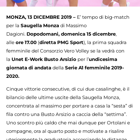
MONZA, 13 DICEMBRE 2019 –
E’ tempo di big-match
per la
Saugella Monza
di Massimo
Dagioni.
Dopodomani, domenica 15 dicembre
,
alle
ore 17.00
(
diretta PMG Sport
), la prima squadra
femminile del Consorzio Vero Volley se la vedrà con
la
Unet E-Work Busto Arsizio
per l’
undicesima
giornata di andata
della
Serie A1 femminile 2019-
2020.
Cinque vittorie consecutive, di cui due casalinghe, è il
bilancio delle ultime uscite della Saugella Monza,
concentrata al massimo per portare a casa la “sesta” di
fila contro una Busto Arsizio a caccia della “settima”.
Uno scontro più caldo che mai dunque per Ortolani e
compagne, ora al quarto posto e motivate a risalire
uteriormente la graduatoria accorciando le distanze