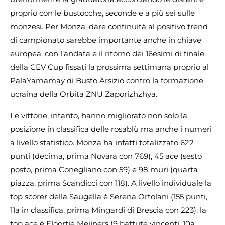
proprio con le bustocche, seconde e a più sei sulle
monzesi. Per Monza, dare continuità al positivo trend
di campionato sarebbe importante anche in chiave
europea, con l’andata e il ritorno dei 16esimi di finale
della CEV Cup fissati la prossima settimana proprio al
PalaYamamay di Busto Arsizio contro la formazione
ucraina della Orbita ZNU Zaporizhzhya.
Le vittorie, intanto, hanno migliorato non solo la
posizione in classifica delle rosablù ma anche i numeri
a livello statistico. Monza ha infatti totalizzato 622
punti (decima, prima Novara con 769), 45 ace (sesto
posto, prima Conegliano con 59) e 98 muri (quarta
piazza, prima Scandicci con 118). A livello individuale la
top scorer della Saugella è Serena Ortolani (155 punti,
11a in classifica, prima Mingardi di Brescia con 223), la
top ace è Floortje Meijners (9 battute vincenti, 10a,