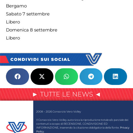
Bergamo
Sabato 7 settembre
Libero
Domenica 8 settembre
Libero
CONDIVIDI SUI SOCIAL
► TUTTE LE NEWS ◄
2008 – 2026 Consorzio Vero Volley
Il Consorzio Vero Volley autorizza la riproduzione totale e/o parziale dei
contenuti a scopo di RECENSIONE, CONDIVISIONE ED
INFORMAZIONE, inserendo la citazione obbligatoria della fonte.
Privacy
Policy
.