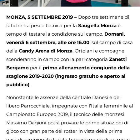
MONZA, 5 SETTEMBRE 2019 –
Dopo tre settimane di
fatiche tra pesi e tecnica per la
Saugella Monza
è
tempo di testare la condizione sul campo.
Domani,
venerdì 6 settembre, alle ore 16.00
, sul campo di casa
della
Candy Arena di Monza
, Ortolani e compagne
scenderanno in campo con la pari categoria
Zanetti
Bergamo
per il
primo allenamento congiunto della
stagione 2019-2020 (ingresso gratuito e aperto al
pubblico)
.
Nonostante le assenze della centrale Danesi e del
libero Parrocchiale, impegnate con l’Italia femminile al
Campionato Europeo 2019, il tecnico delle monzesi
Massimo Dagioni potrà provare le prime situazioni di
gioco con gran parte del roster in vista della prima
gara di campionato fissata tra poco meno di un mese,