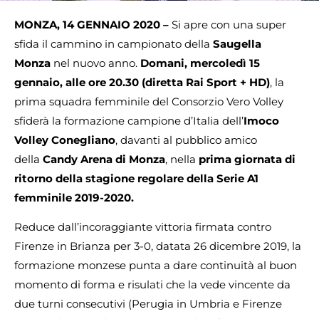
MONZA, 14 GENNAIO 2020 –
Si apre con una super
sfida il cammino in campionato della
Saugella
Monza
nel nuovo anno.
Domani, mercoledì 15
gennaio, alle ore 20.30 (diretta Rai Sport + HD)
, la
prima squadra femminile del Consorzio Vero Volley
sfiderà la formazione campione d’Italia dell’
Imoco
Volley Conegliano
, davanti al pubblico amico
della
Candy Arena di Monza
, nella
prima giornata di
ritorno della stagione regolare della Serie A1
femminile 2019-2020.
Reduce dall’incoraggiante vittoria firmata contro
Firenze in Brianza per 3-0, datata 26 dicembre 2019, la
formazione monzese punta a dare continuità al buon
momento di forma e risulati che la vede vincente da
due turni consecutivi (Perugia in Umbria e Firenze