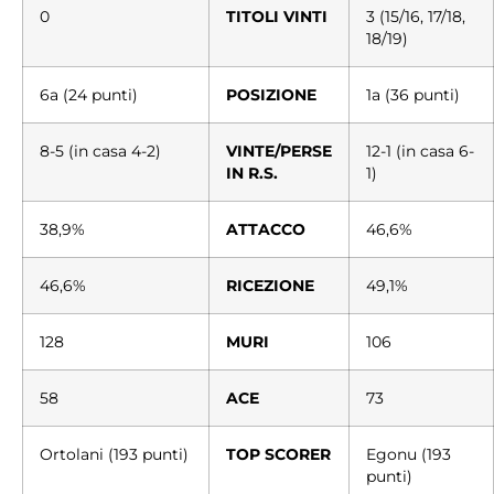
0
TITOLI VINTI
3 (15/16, 17/18,
18/19)
6a (24 punti)
POSIZIONE
1a (36 punti)
8-5 (in casa 4-2)
VINTE/PERSE
12-1 (in casa 6-
IN R.S.
1)
38,9%
ATTACCO
46,6%
46,6%
RICEZIONE
49,1%
128
MURI
106
58
ACE
73
Ortolani (193 punti)
TOP SCORER
Egonu (193
punti)