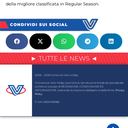
della migliore classificata in Regular Season.
CONDIVIDI SUI SOCIAL
► TUTTE LE NEWS ◄
2008 – 2026 Consorzio Vero Volley
Il Consorzio Vero Volley autorizza la riproduzione totale e/o parziale dei
contenuti a scopo di RECENSIONE, CONDIVISIONE ED
INFORMAZIONE, inserendo la citazione obbligatoria della fonte.
Privacy
Policy
.
P. IVA: 06315490968