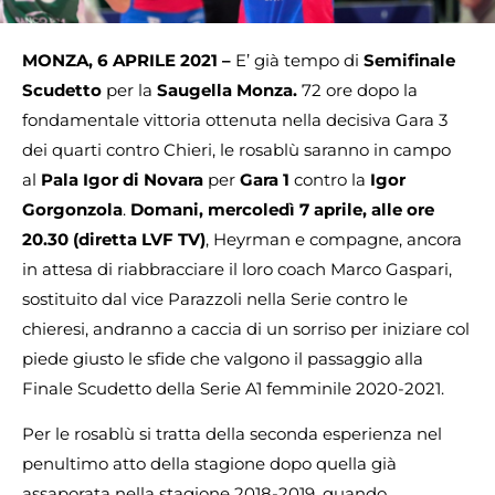
MONZA, 6 APRILE 2021 –
E’ già tempo di
Semifinale
Scudetto
per la
Saugella Monza.
72 ore dopo la
fondamentale vittoria ottenuta nella decisiva Gara 3
dei quarti contro Chieri, le rosablù saranno in campo
al
Pala Igor di Novara
per
Gara 1
contro la
Igor
Gorgonzola
.
Domani, mercoledì 7 aprile, alle ore
20.30 (diretta LVF TV)
, Heyrman e compagne, ancora
in attesa di riabbracciare il loro coach Marco Gaspari,
sostituito dal vice Parazzoli nella Serie contro le
chieresi, andranno a caccia di un sorriso per iniziare col
piede giusto le sfide che valgono il passaggio alla
Finale Scudetto della Serie A1 femminile 2020-2021.
Per le rosablù si tratta della seconda esperienza nel
penultimo atto della stagione dopo quella già
assaporata nella stagione 2018-2019, quando